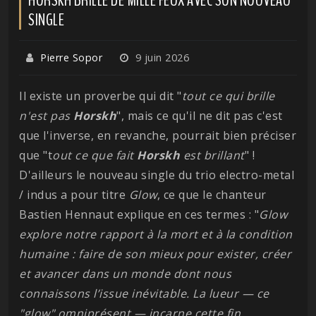
SINGLE
Pierre Sopor
9 juin 2026
Il existe un proverbe qui dit "
tout ce qui brille
n'est pas
Horskh
", mais ce qu'il ne dit pas c'est
que l'inverse, en revanche, pourrait bien préciser
que "t
out ce que fait
Horskh
est brillant
" !
D'ailleurs le nouveau single du trio electro-metal
/ indus a pour titre
Glow
, ce que le chanteur
Bastien Hennaut explique en ces termes : "
Glow
explore notre rapport à la mort et à la condition
humaine : faire de son mieux pour exister, créer
et avancer dans un monde dont nous
connaissons l’issue inévitable. La lueur — ce
"glow" omniprésent — incarne cette fin