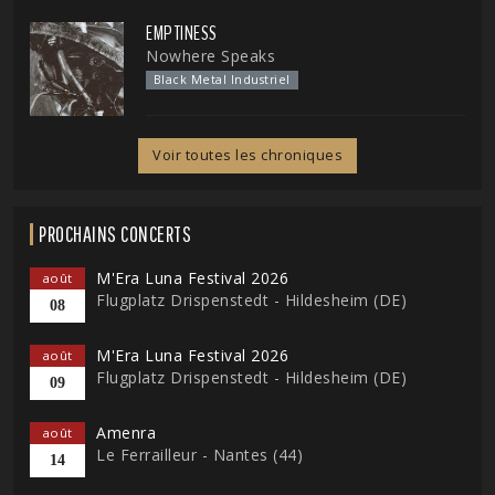
EMPTINESS
Nowhere Speaks
Black Metal Industriel
Voir toutes les chroniques
PROCHAINS CONCERTS
M'Era Luna Festival 2026
août
Flugplatz Drispenstedt - Hildesheim (DE)
08
M'Era Luna Festival 2026
août
Flugplatz Drispenstedt - Hildesheim (DE)
09
Amenra
août
Le Ferrailleur - Nantes (44)
14