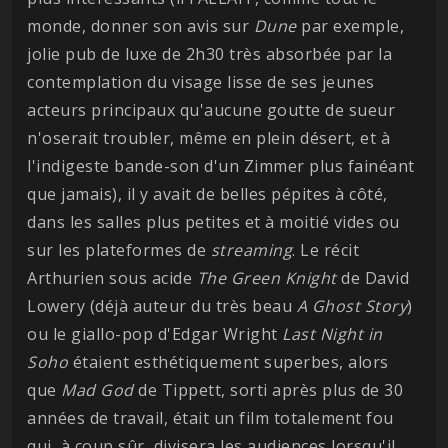
monde, donner son avis sur
Dune
par exemple,
jolie pub de luxe de 2h30 très absorbée par la
contemplation du visage lisse de ses jeunes
acteurs principaux qu'aucune goutte de sueur
n'oserait troubler, même en plein désert, et à
l'indigeste bande-son d'un Zimmer plus fainéant
que jamais), il y avait de belles pépites à côté,
dans les salles plus petites et à moitié vides ou
sur les plateformes de
streaming
. Le récit
Arthurien sous acide
The Green Knight
de David
Lowery (déjà auteur du très beau
A Ghost Story
)
ou le giallo-pop d'Edgar Wright
Last Night in
Soho
étaient esthétiquement superbes, alors
que
Mad God
de Tippett, sorti après plus de 30
années de travail, était un film totalement fou
qui, à coup sûr, divisera les audiences lorsqu'il