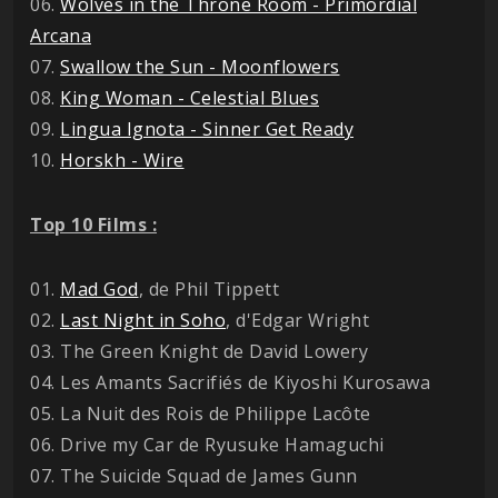
06.
Wolves in the Throne Room - Primordial
Arcana
07.
Swallow the Sun - Moonflowers
08.
King Woman - Celestial Blues
09.
Lingua Ignota - Sinner Get Ready
10.
Horskh - Wire
Top 10 Films :
01.
Mad God
, de Phil Tippett
02.
Last Night in Soho
, d'Edgar Wright
03. The Green Knight de David Lowery
04. Les Amants Sacrifiés de Kiyoshi Kurosawa
05. La Nuit des Rois de Philippe Lacôte
06. Drive my Car de Ryusuke Hamaguchi
07. The Suicide Squad de James Gunn