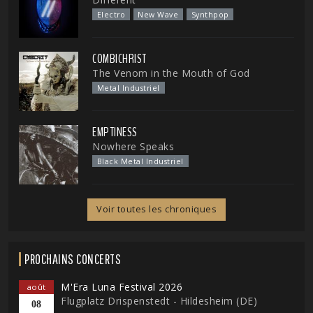
Electro
New Wave
Synthpop
COMBICHRIST
The Venom in the Mouth of God
Metal Industriel
EMPTINESS
Nowhere Speaks
Black Metal Industriel
Voir toutes les chroniques
PROCHAINS CONCERTS
M'Era Luna Festival 2026
août
Flugplatz Drispenstedt - Hildesheim (DE)
08