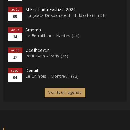
M'Era Luna Festival 2026
août
Flugplatz Drispenstedt - Hildesheim (DE)
09
Amenra
août
Le Ferrailleur - Nantes (44)
14
Deafheaven
août
Petit Bain - Paris (75)
17
Denuit
sept.
Le Chinois - Montreuil (93)
04
Voir tout l'agenda