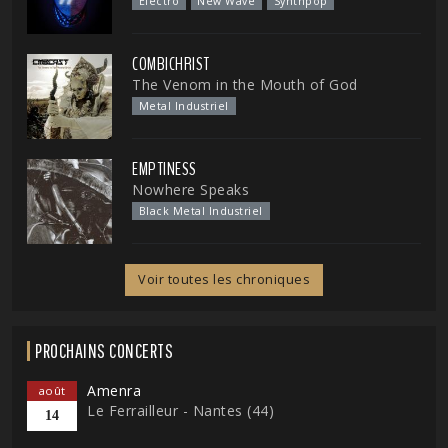
Electro
New Wave
Synthpop
COMBICHRIST
The Venom in the Mouth of God
Metal Industriel
EMPTINESS
Nowhere Speaks
Black Metal Industriel
Voir toutes les chroniques
PROCHAINS CONCERTS
Amenra
août
Le Ferrailleur - Nantes (44)
14