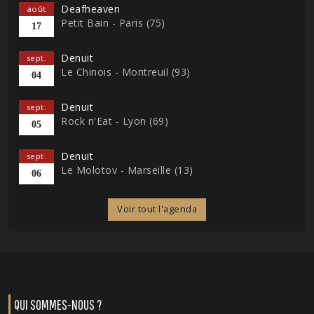
Deafheaven
août
Petit Bain - Paris (75)
17
Denuit
sept.
Le Chinois - Montreuil (93)
04
Denuit
sept.
Rock n'Eat - Lyon (69)
05
Denuit
sept.
Le Molotov - Marseille (13)
06
Voir tout l'agenda
QUI SOMMES-NOUS ?