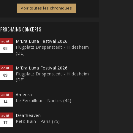
Voir toutes les chroniques
PROCHAINS CONCERTS
M'Era Luna Festival 2026
août
Flugplatz Drispenstedt - Hildesheim
08
(DE)
M'Era Luna Festival 2026
août
Flugplatz Drispenstedt - Hildesheim
09
(DE)
Amenra
août
Le Ferrailleur - Nantes (44)
14
Deafheaven
août
Petit Bain - Paris (75)
17