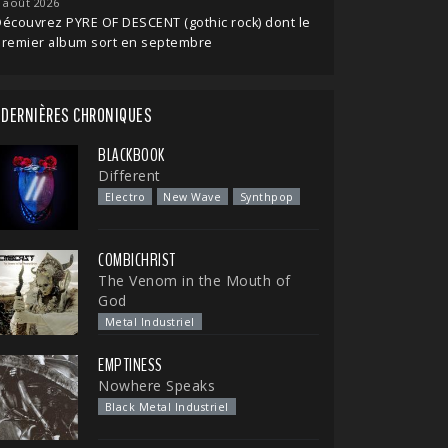
 août 2026
écouvrez PYRE OF DESCENT (gothic rock) dont le
premier album sort en septembre
DERNIÈRES CHRONIQUES
BLACKBOOK
Different
Electro
New Wave
Synthpop
COMBICHRIST
The Venom in the Mouth of
God
Metal Industriel
EMPTINESS
Nowhere Speaks
Black Metal Industriel