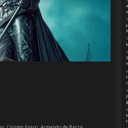
7
o
7
7
M
7
S
6
H
5
g
5
M
t
onso, Cosimo Fusco, Armando de Razza