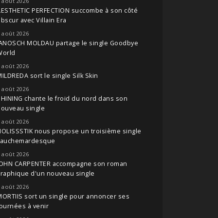
 août 2026
AESTHETIC PERFECTION succombe à son côté
bscur avec Villain Era
 août 2026
JANOSCH MOLDAU partage le single Goodbye
World
 août 2026
ILDREDA sort le single Silk Skin
 août 2026
HINING chante le froid du nord dans son
nouveau single
 août 2026
OLISSSTIK nous propose un troisième single
cauchemardesque
 août 2026
JOHN CARPENTER accompagne son roman
raphique d'un nouveau single
 août 2026
ORTIIS sort un single pour annoncer ses
ournées à venir