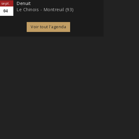
Denuit
sept.
Le Chinois - Montreuil (93)
04
Voir tout l'agenda