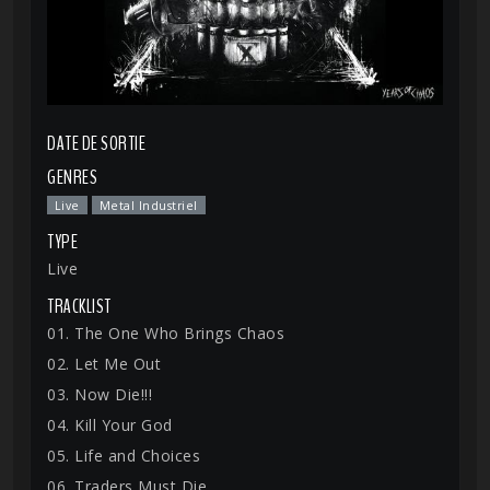
DATE DE SORTIE
GENRES
Live
Metal Industriel
TYPE
Live
TRACKLIST
01. The One Who Brings Chaos
02. Let Me Out
03. Now Die!!!
04. Kill Your God
05. Life and Choices
06. Traders Must Die