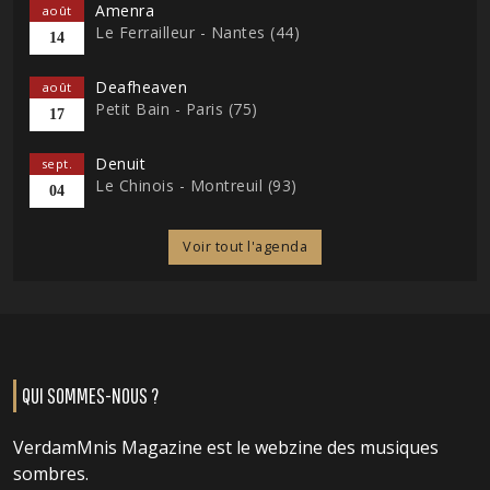
Amenra
août
Le Ferrailleur - Nantes (44)
14
Deafheaven
août
Petit Bain - Paris (75)
17
Denuit
sept.
Le Chinois - Montreuil (93)
04
Voir tout l'agenda
QUI SOMMES-NOUS ?
VerdamMnis Magazine est le webzine des musiques
sombres.