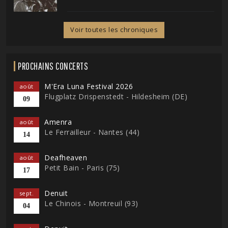
Voir toutes les chroniques
PROCHAINS CONCERTS
M'Era Luna Festival 2026
août
Flugplatz Drispenstedt - Hildesheim (DE)
09
Amenra
août
Le Ferrailleur - Nantes (44)
14
Deafheaven
août
Petit Bain - Paris (75)
17
Denuit
sept.
Le Chinois - Montreuil (93)
04