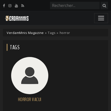
Panneau de gestion des cookies
VerdamMnis Magazine
»
Tags
»
horror
TAGS
HORROR VACUI