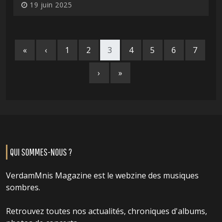
19 juin 2025
«
‹
1
2
3
4
5
6
7
›
»
QUI SOMMES-NOUS ?
VerdamMnis Magazine est le webzine des musiques
sombres.
Retrouvez toutes nos actualités, chroniques d'albums,