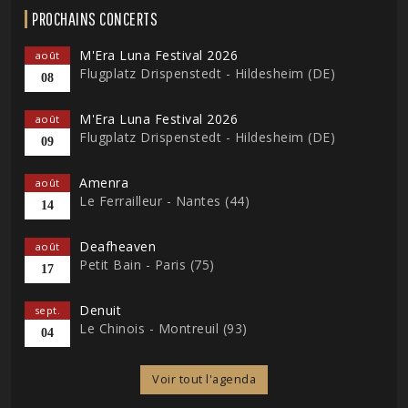
PROCHAINS CONCERTS
M'Era Luna Festival 2026
août
Flugplatz Drispenstedt - Hildesheim (DE)
08
M'Era Luna Festival 2026
août
Flugplatz Drispenstedt - Hildesheim (DE)
09
Amenra
août
Le Ferrailleur - Nantes (44)
14
Deafheaven
août
Petit Bain - Paris (75)
17
Denuit
sept.
Le Chinois - Montreuil (93)
04
Voir tout l'agenda