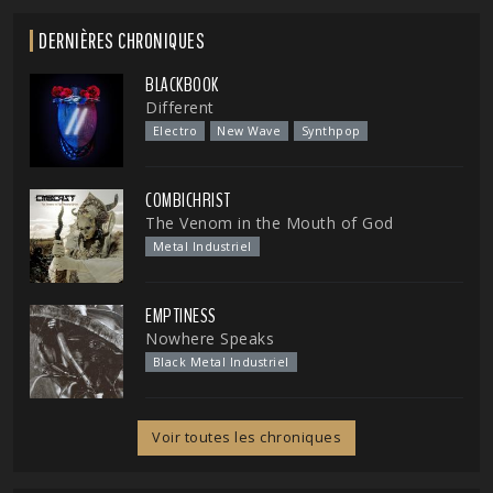
DERNIÈRES CHRONIQUES
BLACKBOOK
Different
Electro
New Wave
Synthpop
COMBICHRIST
The Venom in the Mouth of God
Metal Industriel
EMPTINESS
Nowhere Speaks
Black Metal Industriel
Voir toutes les chroniques