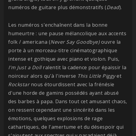
numéros de guitare plus démonstratifs (
Dead
).
Les numéros s'enchaînent dans la bonne
humeurtre : une pause mélancolique aux accents
folk / americana (
Never Say Goodbye)
ouvre la
porte à un morceau-titre cinématographique
intense et gothique avec piano et violon. Puis,
I'm Just a Doll
ralentit la cadence pour épaissir la
noirceur alors qu'à l'inverse
This Little Piggy
et
Rockstar
nous étourdissent avec la frénésie
d'une horde de gamins possédés ayant abusé
des barbes à papa. Dans tout cet amusant chaos,
on ressent cependant une sincérité dans les
émotions, quelques explosions de rage
cathartiques, de l'amertume et du désespoir qui
s'ajoutent aux spectres qui y paradaient déjà