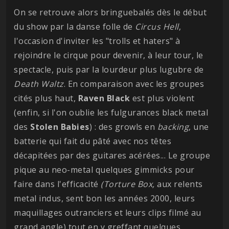
On se retrouve alors bringuebalés dès le début
du show par la danse folle de
Circus
Hell
,
l'occasion d'inviter les "trolls et haters" à
rejoindre le cirque pour devenir, à leur tour, le
spectacle, puis par la lourdeur plus lugubre de
Death
Waltz
. En comparaison avec les groupes
cités plus haut,
Raven
Black
est plus violent
(enfin, si l'on oublie les fulgurances black metal
des
Stolen
Babies
) : des growls en
backing
, une
batterie qui fait du pâté avec nos têtes
décapitées par des guitares acérées... Le groupe
pique au neo-metal quelques gimmicks pour
faire dans l'efficacité
(Torture Box,
aux relents
metal indus, sent bon les années 2000, leurs
maquillages outranciers et leurs clips filmé au
grand angle) tout en y greffant quelques