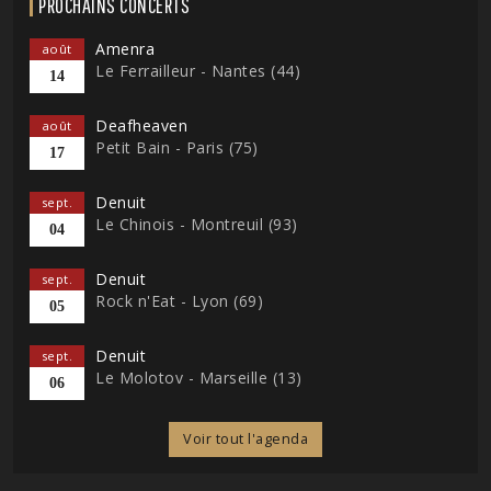
PROCHAINS CONCERTS
Amenra
août
Le Ferrailleur - Nantes (44)
14
Deafheaven
août
Petit Bain - Paris (75)
17
Denuit
sept.
Le Chinois - Montreuil (93)
04
Denuit
sept.
Rock n'Eat - Lyon (69)
05
Denuit
sept.
Le Molotov - Marseille (13)
06
Voir tout l'agenda