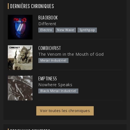
DERNIÈRES CHRONIQUES
BLACKBOOK
Different
Electro
New Wave
Synthpop
COMBICHRIST
The Venom in the Mouth of God
Metal Industriel
EMPTINESS
Nowhere Speaks
Black Metal Industriel
Voir toutes les chroniques