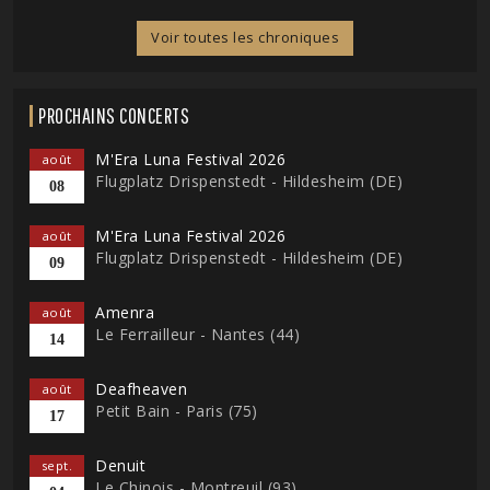
Voir toutes les chroniques
PROCHAINS CONCERTS
M'Era Luna Festival 2026
août
Flugplatz Drispenstedt - Hildesheim (DE)
08
M'Era Luna Festival 2026
août
Flugplatz Drispenstedt - Hildesheim (DE)
09
Amenra
août
Le Ferrailleur - Nantes (44)
14
Deafheaven
août
Petit Bain - Paris (75)
17
Denuit
sept.
Le Chinois - Montreuil (93)