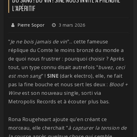
L'APÉRITIF
Pierre Sopor
3 mars 2026
"
Je ne bois jamais de vin
"... cette fameuse
réplique du Comte le moins bronzé du monde a
de quoi nous frustrer : pourquoi choisir ? Après
tout, un type connu disait autrefois "
buvez, ceci
est mon sang
" !
SINE
(dark electro), elle, ne fait
pas la fine bouche et nous sert les deux :
Blood +
Wine
est son nouveau single, sorti via
Metropolis Records et à écouter plus bas.
Rona Rougeheart ajoute qu'en créant ce
morceau, elle cherchait "
à capturer la tension de
la course après quelque chose qui semble