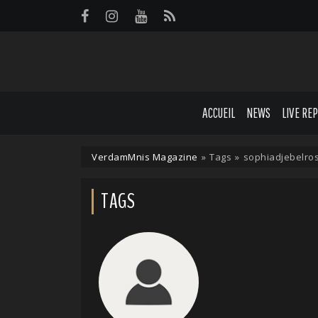
Panneau de gestion des cookies
ACCUEIL
NEWS
LIVE RE
VerdamMnis Magazine
»
Tags
»
sophiadjebelro
TAGS