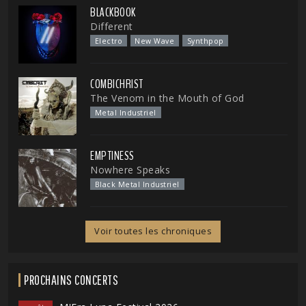
BLACKBOOK
Different
Electro
New Wave
Synthpop
COMBICHRIST
The Venom in the Mouth of God
Metal Industriel
EMPTINESS
Nowhere Speaks
Black Metal Industriel
Voir toutes les chroniques
PROCHAINS CONCERTS