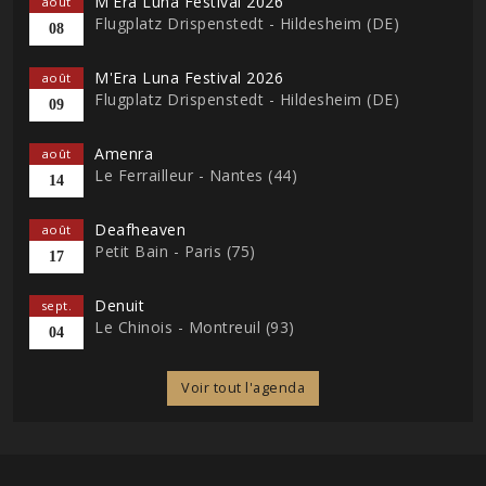
M'Era Luna Festival 2026
août
Flugplatz Drispenstedt - Hildesheim (DE)
08
M'Era Luna Festival 2026
août
Flugplatz Drispenstedt - Hildesheim (DE)
09
Amenra
août
Le Ferrailleur - Nantes (44)
14
Deafheaven
août
Petit Bain - Paris (75)
17
Denuit
sept.
Le Chinois - Montreuil (93)
04
Voir tout l'agenda