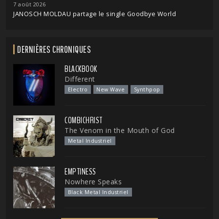
7 août 2026
JANOSCH MOLDAU partage le single Goodbye World
DERNIÈRES CHRONIQUES
BLACKBOOK
Different
Electro
New Wave
Synthpop
COMBICHRIST
The Venom in the Mouth of God
Metal Industriel
EMPTINESS
Nowhere Speaks
Black Metal Industriel