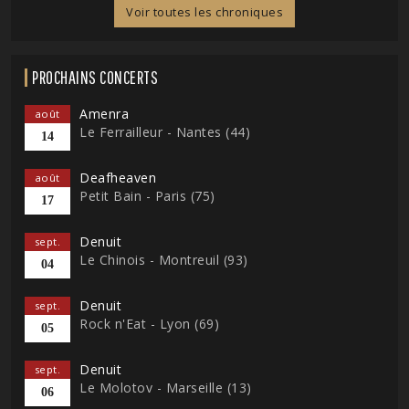
Voir toutes les chroniques
PROCHAINS CONCERTS
Amenra
août
Le Ferrailleur - Nantes (44)
14
Deafheaven
août
Petit Bain - Paris (75)
17
Denuit
sept.
Le Chinois - Montreuil (93)
04
Denuit
sept.
Rock n'Eat - Lyon (69)
05
Denuit
sept.
Le Molotov - Marseille (13)
06