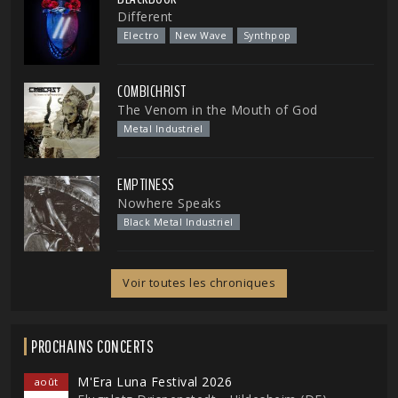
Different
Electro
New Wave
Synthpop
COMBICHRIST
The Venom in the Mouth of God
Metal Industriel
EMPTINESS
Nowhere Speaks
Black Metal Industriel
Voir toutes les chroniques
PROCHAINS CONCERTS
M'Era Luna Festival 2026
août