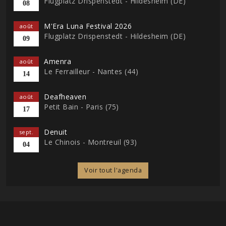
Flugplatz Drispenstedt - Hildesheim (DE)
08
M'Era Luna Festival 2026
août
Flugplatz Drispenstedt - Hildesheim (DE)
09
Amenra
août
Le Ferrailleur - Nantes (44)
14
Deafheaven
août
Petit Bain - Paris (75)
17
Denuit
sept.
Le Chinois - Montreuil (93)
04
Voir tout l'agenda