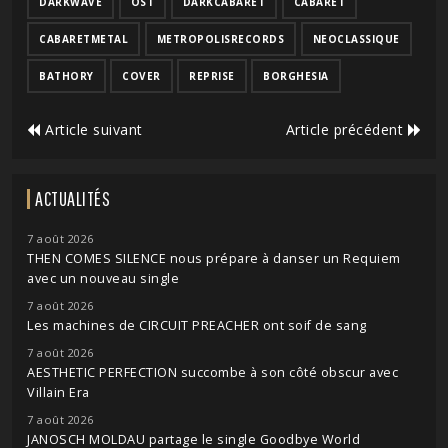
DARKWAVE
OST
DARKCABARET
CABARET
CABARETMETAL
METROPOLISRECORDS
NEOCLASSIQUE
BATHORY
COVER
REPRISE
BORGHESIA
Article suivant
Article précédent
ACTUALITÉS
7 août 2026
THEN COMES SILENCE nous prépare à danser un Requiem
avec un nouveau single
7 août 2026
Les machines de CIRCUIT PREACHER ont soif de sang
7 août 2026
AESTHETIC PERFECTION succombe à son côté obscur avec
Villain Era
7 août 2026
JANOSCH MOLDAU partage le single Goodbye World