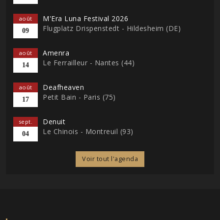
M'Era Luna Festival 2026
août
Flugplatz Drispenstedt - Hildesheim (DE)
09
Amenra
août
Le Ferrailleur - Nantes (44)
14
Deafheaven
août
Petit Bain - Paris (75)
17
Denuit
sept.
Le Chinois - Montreuil (93)
04
Voir tout l'agenda