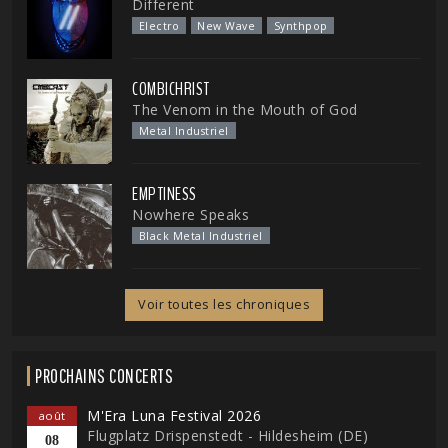
Different
Electro
New Wave
Synthpop
COMBICHRIST
The Venom in the Mouth of God
Metal Industriel
EMPTINESS
Nowhere Speaks
Black Metal Industriel
Voir toutes les chroniques
PROCHAINS CONCERTS
M'Era Luna Festival 2026
août
Flugplatz Drispenstedt - Hildesheim (DE)
08