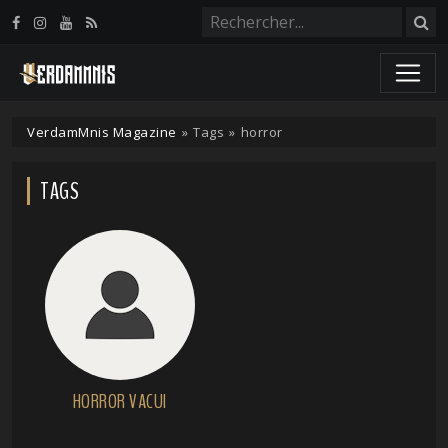
Panneau de gestion des cookies
VerdamMnis Magazine
»
Tags
»
horror
TAGS
HORROR VACUI