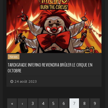
News
TARDIGRADE INFERNO REVIENDRA BRÛLER LE CIRQUE EN
OCTOBRE
24 août 2023
«
‹
3
4
5
6
7
8
9