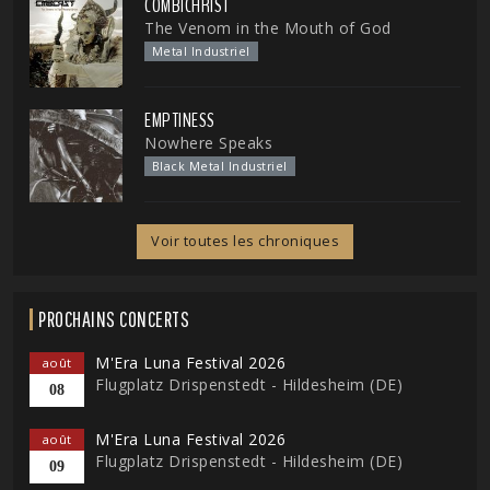
COMBICHRIST
The Venom in the Mouth of God
Metal Industriel
EMPTINESS
Nowhere Speaks
Black Metal Industriel
Voir toutes les chroniques
PROCHAINS CONCERTS
M'Era Luna Festival 2026
août
Flugplatz Drispenstedt - Hildesheim (DE)
08
M'Era Luna Festival 2026
août
Flugplatz Drispenstedt - Hildesheim (DE)
09