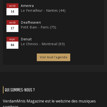
Amenra
août
Le Ferrailleur - Nantes (44)
14
Deafheaven
août
Petit Bain - Paris (75)
17
Denuit
sept.
Le Chinois - Montreuil (93)
04
Voir tout l'agenda
QUI SOMMES-NOUS ?
VerdamMnis Magazine est le webzine des musiques
sombres.