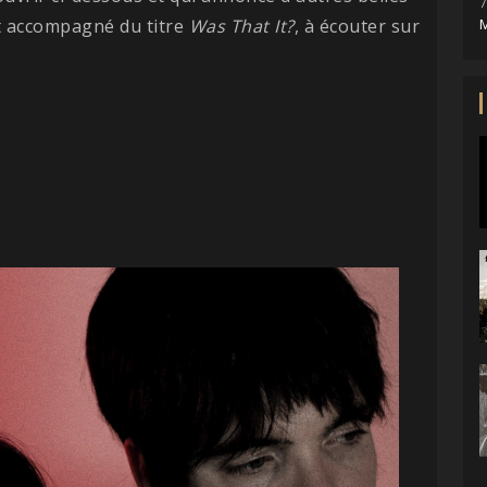
7
 accompagné du titre
Was That It?
, à écouter sur
M