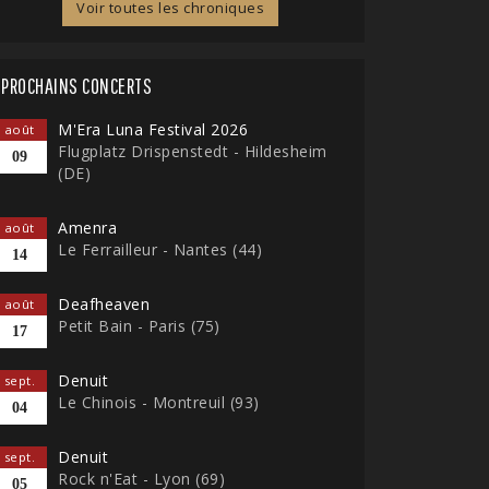
Voir toutes les chroniques
PROCHAINS CONCERTS
M'Era Luna Festival 2026
août
Flugplatz Drispenstedt - Hildesheim
09
(DE)
Amenra
août
Le Ferrailleur - Nantes (44)
14
Deafheaven
août
Petit Bain - Paris (75)
17
Denuit
sept.
Le Chinois - Montreuil (93)
04
Denuit
sept.
Rock n'Eat - Lyon (69)
05