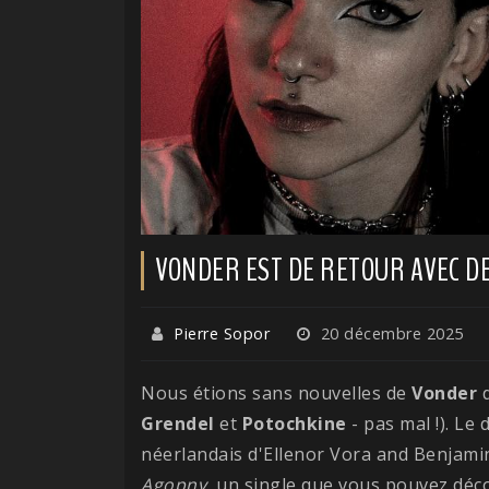
VONDER EST DE RETOUR AVEC DE
Pierre Sopor
20 décembre 2025
Nous étions sans nouvelles de
Vonder
d
Grendel
et
Potochkine
- pas mal !). L
néerlandais d'Ellenor Vora and Benjamin
Agopny
, un single que vous pouvez déco