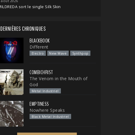
 août 2026
ILDREDA sort le single Silk Skin
DERNIÈRES CHRONIQUES
BLACKBOOK
Different
Electro
New Wave
Synthpop
COMBICHRIST
The Venom in the Mouth of
God
Metal Industriel
EMPTINESS
Nowhere Speaks
Black Metal Industriel