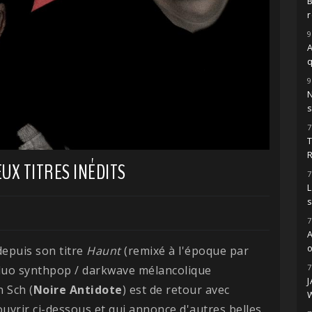
r
9
A
9
s
7
UX TITRES INÉDITS
7
L
7
o
epuis son titre
Haunt
(remixé à l'époque par
7
e duo synthpop / darkwave mélancolique
 Sch (
Noire
Antidote
) est de retour avec
uvrir ci-dessous et qui annonce d'autres belles