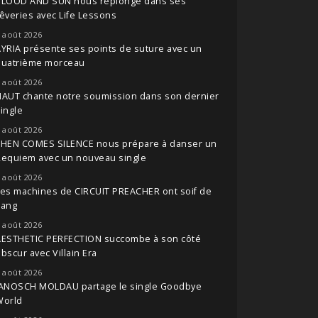
BLOOD AND SUN nous replonge dans ses
êveries avec Life Lessons
 août 2026
YRIA présente ses points de suture avec un
quatrième morceau
 août 2026
NAUT chante notre soumission dans son dernier
ingle
 août 2026
THEN COMES SILENCE nous prépare à danser un
Requiem avec un nouveau single
 août 2026
es machines de CIRCUIT PREACHER ont soif de
sang
 août 2026
AESTHETIC PERFECTION succombe à son côté
bscur avec Villain Era
 août 2026
JANOSCH MOLDAU partage le single Goodbye
World