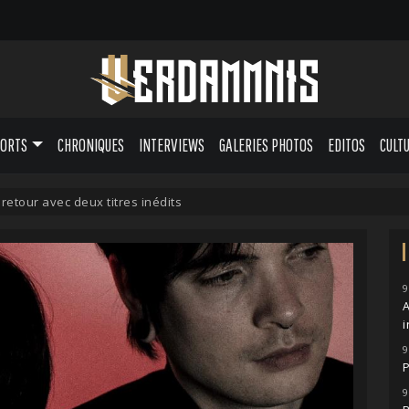
PORTS
CHRONIQUES
INTERVIEWS
GALERIES PHOTOS
EDITOS
CULT
etour avec deux titres inédits
9
A
i
9
P
9