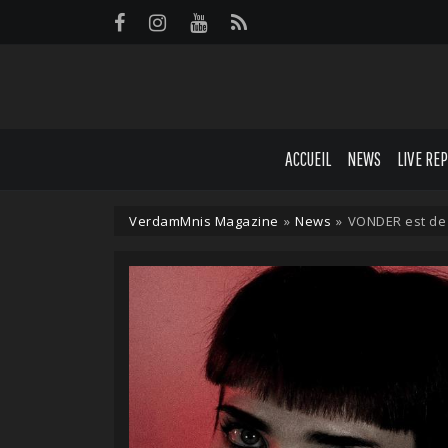
Panneau de gestion des cookies
ACCUEIL
NEWS
LIVE RE
VerdamMnis Magazine
»
News
»
VONDER est de r