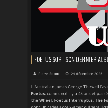
FOETUS SORT SON DERNIER AL
Pierre Sopor
24 décembre 2025
L'Australien James George Thirwell l'av
Foetus
, commencé il y a 45 ans et passé
the Wheel
,
Foetus
Interruptus
,
The Fo
donc un cadeau doux-amer qui sera liv