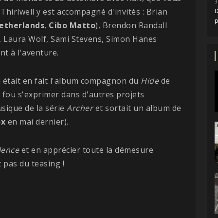
3
Thirlwell y est accompagné d'invités : Brian
D
etherlands
,
Cibo
Matto
), Brendon Randall
), Laura Wolf, Sami Stevens, Simon Hanes
nt à l'aventure.
i était en fait l'album compagnon du
Hide
de
ie fou s'exprimer dans d'autres projets
usique de la série
Archer
et sortait un album de
ox
en mai dernier).
lence
et en apprécier toute la démesure
st pas du teasing !