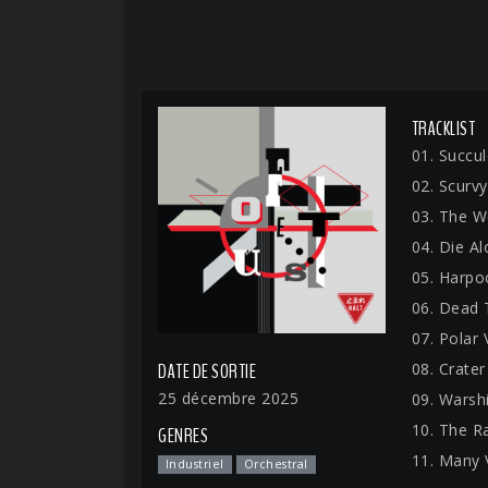
TRACKLIST
01. Succu
02. Scurvy
03. The W
04. Die A
05. Harpo
06. Dead
07. Polar 
08. Crater
DATE DE SORTIE
25 décembre 2025
09. Warsh
10. The R
GENRES
11. Many 
Industriel
Orchestral