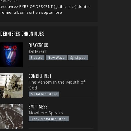
 août 2026
écouvrez PYRE OF DESCENT (gothic rock) dont le
premier album sort en septembre
DERNIÈRES CHRONIQUES
BLACKBOOK
Different
Electro
New Wave
Synthpop
COMBICHRIST
The Venom in the Mouth of
God
Metal Industriel
EMPTINESS
Nowhere Speaks
Black Metal Industriel