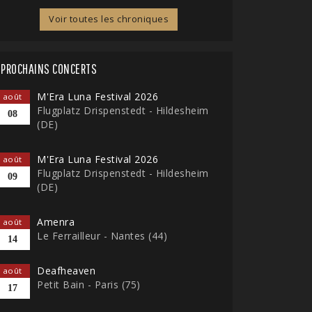
Voir toutes les chroniques
PROCHAINS CONCERTS
M'Era Luna Festival 2026
août
Flugplatz Drispenstedt - Hildesheim
08
(DE)
M'Era Luna Festival 2026
août
Flugplatz Drispenstedt - Hildesheim
09
(DE)
Amenra
août
Le Ferrailleur - Nantes (44)
14
Deafheaven
août
Petit Bain - Paris (75)
17