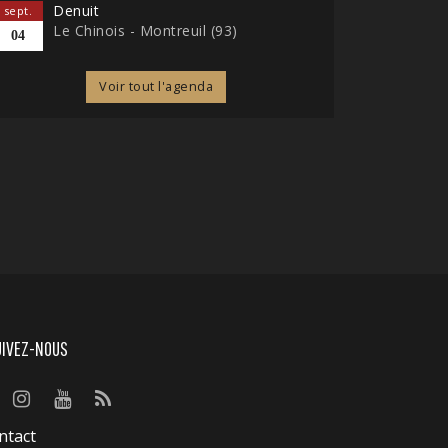
Denuit
sept.
Le Chinois - Montreuil (93)
04
Voir tout l'agenda
UIVEZ-NOUS
ntact