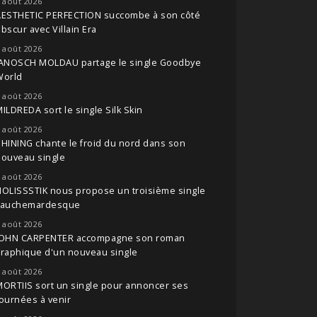
 août 2026
AESTHETIC PERFECTION succombe à son côté
bscur avec Villain Era
 août 2026
JANOSCH MOLDAU partage le single Goodbye
World
 août 2026
ILDREDA sort le single Silk Skin
 août 2026
HINING chante le froid du nord dans son
nouveau single
 août 2026
OLISSSTIK nous propose un troisième single
cauchemardesque
 août 2026
JOHN CARPENTER accompagne son roman
raphique d'un nouveau single
 août 2026
ORTIIS sort un single pour annoncer ses
ournées à venir