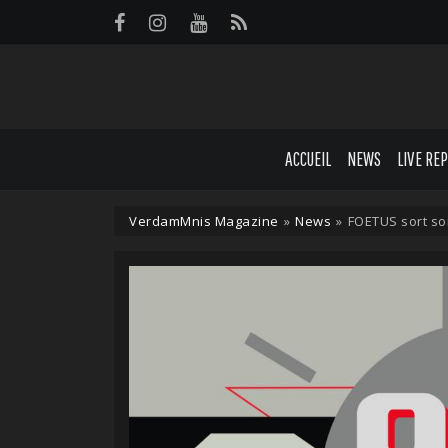
Panneau de gestion des cookies
ACCUEIL
NEWS
LIVE RE
VerdamMnis Magazine
»
News
»
FOETUS sort so