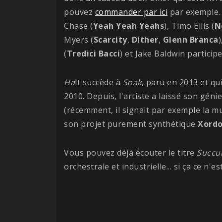
pouvez
commander par ici
par exemple. 
Chase (
Yeah
Yeah Yeahs
), Timo Ellis (
N
Myers (
Scarcity
,
Dither
,
Glenn
Branca
(
Tredici Bacci
) et Jake Baldwin participe
Ha
lt succède à
Soak
, paru en 2013 et qu
2010. Depuis, l'artiste a laissé son gén
(récemment, il signait par exemple la m
son projet purement synthétique
Xord
Vous pouvez déjà écouter le titre
Succu
orchestrale et industrielle... si ça ce n'e