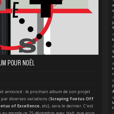
7
o
7
7
M
7
S
BUM POUR NOËL
6
H
5
g
ait annoncé : le prochain album de son projet
5
 par diverses variations (
Scraping Foetus Off
M
etus of Excellence
, etc), sera le dernier. C'est
t
ré au monde ce 25 décembre avec
Halt
, que vous