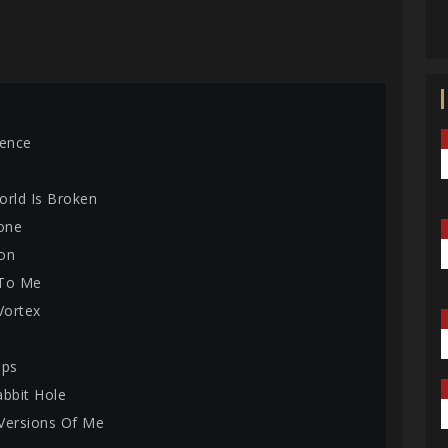
lence
orld Is Broken
lone
on
 To Me
Vortex
ips
abbit Hole
Versions Of Me