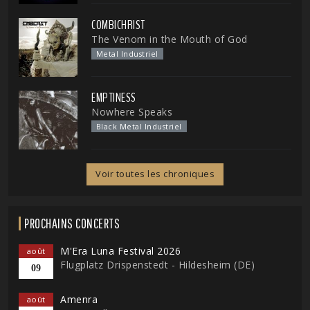
COMBICHRIST
The Venom in the Mouth of God
Metal Industriel
EMPTINESS
Nowhere Speaks
Black Metal Industriel
Voir toutes les chroniques
PROCHAINS CONCERTS
M'Era Luna Festival 2026
août
Flugplatz Drispenstedt - Hildesheim (DE)
09
Amenra
août