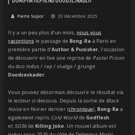
Pierre Sopor
23 décembre 2025
Il y a un peu plus d'un mois,
nous vous
racontions
le passage de
Bong-Ra
à Paris en
première partie d'
Author & Punisher
, l'occasion
de découvrir en live une reprise de
Pastel Prison
du duo indus / rap / sludge / grunge
Doodseskader
.
Vous pouvez désormais découvrir le résultat via
le lecteur ci-dessous. Depuis la sortie de
Black
Noise
en février dernier (
chronique
),
Bong-Ra
a
également repris
Cold World
de
Godflesh
et
SO36
de
Killing
Joke
. Un nouvel album est
prévu pour 2026 du côté de Debemur Morti