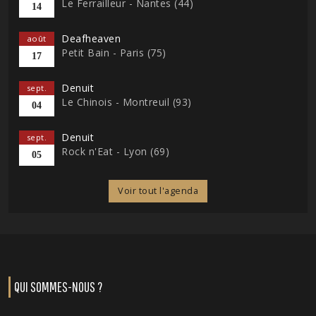
Le Ferrailleur - Nantes (44)
14
Deafheaven
août
Petit Bain - Paris (75)
17
Denuit
sept.
Le Chinois - Montreuil (93)
04
Denuit
sept.
Rock n'Eat - Lyon (69)
05
Voir tout l'agenda
QUI SOMMES-NOUS ?