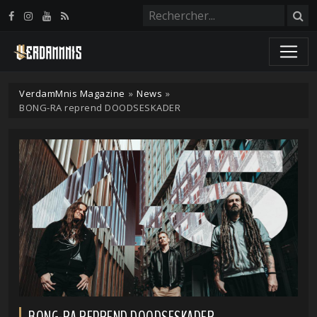
Panneau de gestion des cookies
VerdamMnis Magazine
»
News
»
BONG-RA reprend DOODSESKADER
BONG-RA REPREND DOODSESKADER