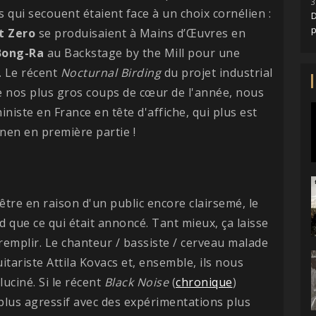
3
 qui secouent étaient face à un choix cornélien :
D
t Zero
se produisaient à Mains d’Œuvres en
Bong-Ra
au Backstage by the Mill pour une
. Le récent
Nocturnal Birding
du projet industrial
e nos plus gros coups de cœur de l'année, nous
niste en France en tête d'affiche, qui plus est
hnen en première partie !
-être en raison d'un public encore clairsemé, le
 que ce qui était annoncé. Tant mieux, ça laisse
remplir. Le chanteur / bassiste / cerveau malade
ariste Attila Kovacs et, ensemble, ils nous
uciné. Si le récent
Black Noise
(
chronique
)
plus agressif avec des expérimentations plus