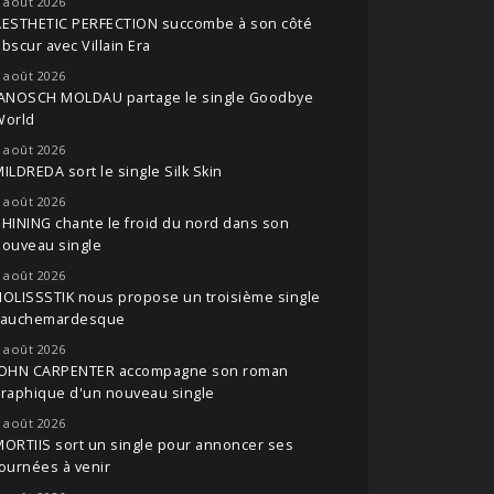
 août 2026
AESTHETIC PERFECTION succombe à son côté
bscur avec Villain Era
 août 2026
JANOSCH MOLDAU partage le single Goodbye
World
 août 2026
ILDREDA sort le single Silk Skin
 août 2026
HINING chante le froid du nord dans son
nouveau single
 août 2026
OLISSSTIK nous propose un troisième single
cauchemardesque
 août 2026
JOHN CARPENTER accompagne son roman
raphique d'un nouveau single
 août 2026
ORTIIS sort un single pour annoncer ses
ournées à venir