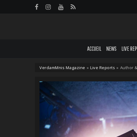
Panneau de gestion des cookies
ACCUEIL
NEWS
LIVE RE
VerdamMnis Magazine
»
Live Reports
»
Author &