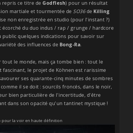
 repris ce titre de
Godflesh
) pour un résultat
rsion martiale et tourmentée de
SO36
de
Killing
rise non enregistrée en studio (pour l'instant ?)
et écorché du duo indus / rap / grunge / hardcore
u public quelques indications pour savoir sur
 variété des influences de
Bong-Ra
.
tout le monde, mais ça tombe bien : tout le
 fascinant, le projet de Köhnen est rarissime
nc savourer ses quarante-cinq minutes de sombres
omme il se doit : sourcils froncés, dans le noir,
ur bien particulière de l'incertitude, d'être
ant dans son opacité qu'un tantinet mystique !
 pour la voir en haute définition