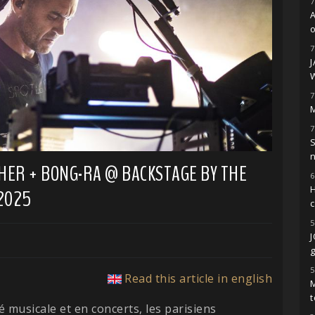
7
o
7
7
M
7
S
SHER + BONG-RA @ BACKSTAGE BY THE
6
H
 2025
5
g
5
Read this article in english
M
t
 musicale et en concerts, les parisiens