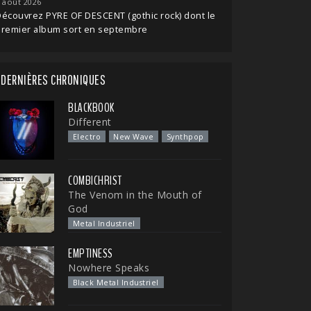
 août 2026
écouvrez PYRE OF DESCENT (gothic rock) dont le
premier album sort en septembre
DERNIÈRES CHRONIQUES
BLACKBOOK
Different
Electro
New Wave
Synthpop
COMBICHRIST
The Venom in the Mouth of
God
Metal Industriel
EMPTINESS
Nowhere Speaks
Black Metal Industriel