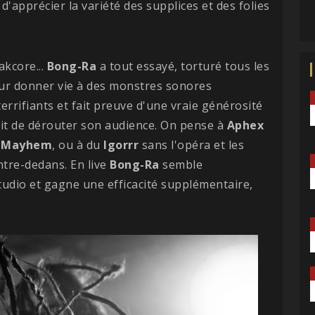
'apprécier la variété des supplices et des folies
akcore...
Bong-Ra
a tout essayé, torturé tous les
ur donner vie à des monstres sonores
rrifiants et fait preuve d'une vraie générosité
agit de dérouter son audience. On pense à
Aphex
e
Mayhem
, ou à du
Igorrr
sans l'opéra et les
entre-dedans. En live
Bong-Ra
semble
udio et gagne une efficacité supplémentaire,