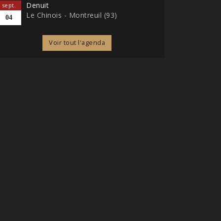
Denuit
sept.
Le Chinois - Montreuil (93)
04
Voir tout l'agenda