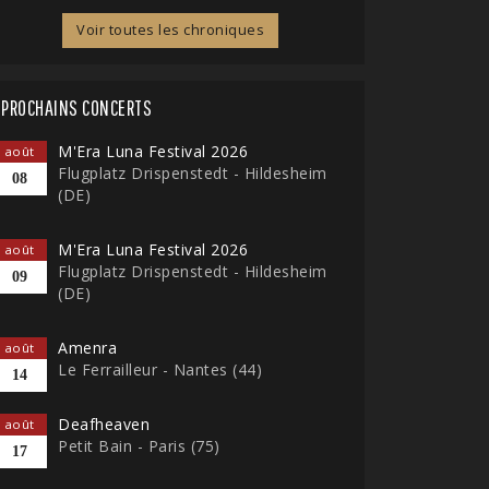
Voir toutes les chroniques
PROCHAINS CONCERTS
M'Era Luna Festival 2026
août
Flugplatz Drispenstedt - Hildesheim
08
(DE)
M'Era Luna Festival 2026
août
Flugplatz Drispenstedt - Hildesheim
09
(DE)
Amenra
août
Le Ferrailleur - Nantes (44)
14
Deafheaven
août
Petit Bain - Paris (75)
17