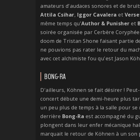
amateurs d'audaces sonores et de bruits
Attila
Csihar
,
Iggor Cavalera
et
Verse
même temps qu'
Author & Punisher
et
soirée organisée par Cerbère Coryphée
doom de Tristan Shone faisant partie d
ne pouvions pas rater le retour du machi
avec cet alchimiste fou qu'est Jason Kö
BONG-RA
D'ailleurs, Köhnen se fait désirer ! Peut
concert débute une demi-heure plus tard
un peu plus de temps à la salle pour se 
derrière
Bong-Ra
est accompagné du guit
plongent dans leur enfer mécanique hall
marquait le retour de Köhnen à un son 