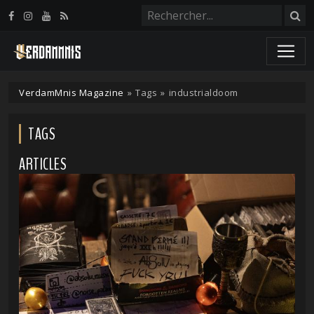
Panneau de gestion des cookies
VerdamMnis Magazine
»
Tags
»
industrialdoom
TAGS
ARTICLES