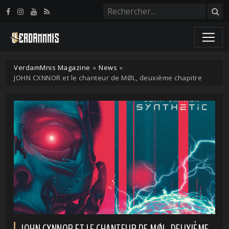
Panneau de gestion des cookies
VerdamMnis Magazine
»
News
»
JOHN CXNNOR et le chanteur de MØL, deuxième chapitre
JOHN CXNNOR ET LE CHANTEUR DE MØL, DEUXIÈME