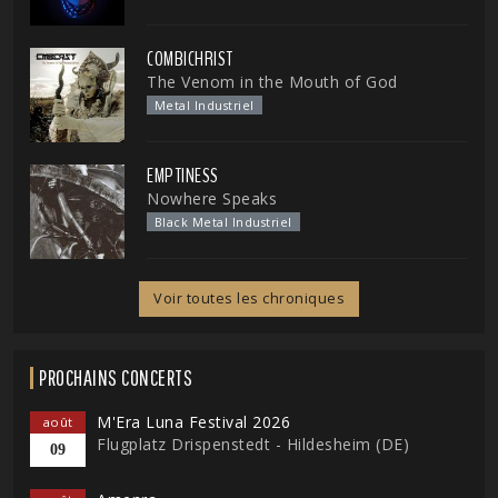
COMBICHRIST
The Venom in the Mouth of God
Metal Industriel
EMPTINESS
Nowhere Speaks
Black Metal Industriel
Voir toutes les chroniques
PROCHAINS CONCERTS
M'Era Luna Festival 2026
août
Flugplatz Drispenstedt - Hildesheim (DE)
09