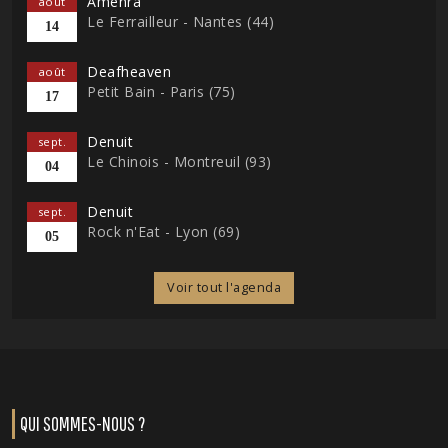
Amenra
août
Le Ferrailleur - Nantes (44)
14
Deafheaven
août
Petit Bain - Paris (75)
17
Denuit
sept.
Le Chinois - Montreuil (93)
04
Denuit
sept.
Rock n'Eat - Lyon (69)
05
Voir tout l'agenda
QUI SOMMES-NOUS ?