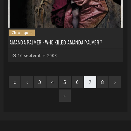
Chroniques
AMANDA PALMER - WHO KILLED AMANDA PALMER ?
16 septembre 2008
«
‹
3
4
5
6
7
8
›
»