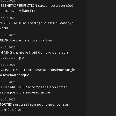
 août 2026
AESTHETIC PERFECTION succombe à son côté
bscur avec Villain Era
 août 2026
JANOSCH MOLDAU partage le single Goodbye
World
 août 2026
ILDREDA sort le single Silk Skin
 août 2026
HINING chante le froid du nord dans son
nouveau single
 août 2026
OLISSSTIK nous propose un troisième single
cauchemardesque
 août 2026
JOHN CARPENTER accompagne son roman
raphique d'un nouveau single
 août 2026
ORTIIS sort un single pour annoncer ses
ournées à venir