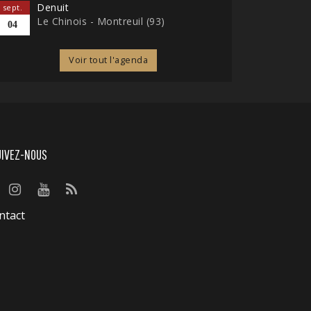
Denuit
sept.
Le Chinois - Montreuil (93)
04
Voir tout l'agenda
UIVEZ-NOUS
ntact