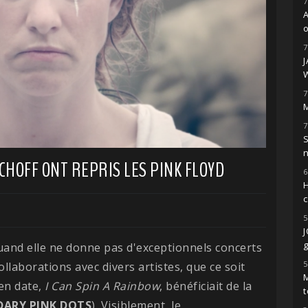
7
o
7
7
M
7
S
HOFF ONT REPRIS LES PINK FLOYD
6
H
5
g
uand elle ne donne pas d'exceptionnels concerts
5
collaborations avec divers artistes, que ce soit
M
en date,
I Can Spin A Rainbow
, bénéficiait de la
t
DARY PINK DOTS
). Visiblement, le