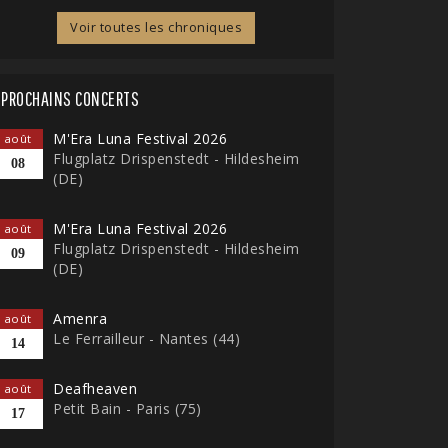
Voir toutes les chroniques
PROCHAINS CONCERTS
M'Era Luna Festival 2026
août
Flugplatz Drispenstedt - Hildesheim
08
(DE)
M'Era Luna Festival 2026
août
Flugplatz Drispenstedt - Hildesheim
09
(DE)
Amenra
août
Le Ferrailleur - Nantes (44)
14
Deafheaven
août
Petit Bain - Paris (75)
17