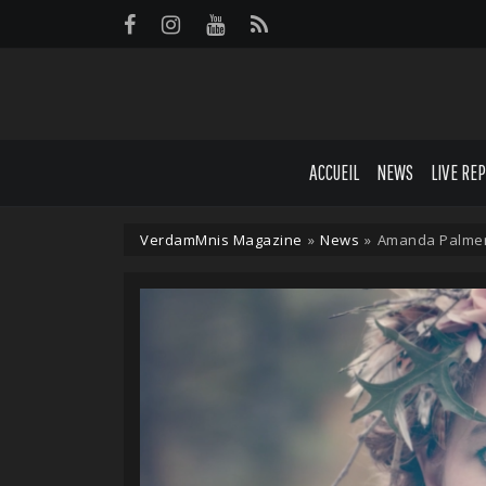
Panneau de gestion des cookies
ACCUEIL
NEWS
LIVE RE
VerdamMnis Magazine
»
News
»
Amanda Palmer 