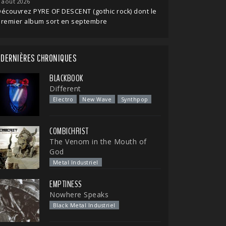
 août 2026
écouvrez PYRE OF DESCENT (gothic rock) dont le
premier album sort en septembre
DERNIÈRES CHRONIQUES
BLACKBOOK
Different
Electro
New Wave
Synthpop
COMBICHRIST
The Venom in the Mouth of
God
Metal Industriel
EMPTINESS
Nowhere Speaks
Black Metal Industriel