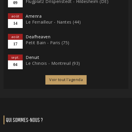
Flugplatz Drispenstedt - Hildesheim (DE)
09
Amenra
août
Le Ferrailleur - Nantes (44)
14
Deafheaven
août
Petit Bain - Paris (75)
17
Denuit
sept.
Le Chinois - Montreuil (93)
04
Voir tout l'agenda
QUI SOMMES-NOUS ?