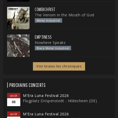
COMBICHRIST
The Venom in the Mouth of God
Metal Industriel
EMPTINESS
Nowhere Speaks
Black Metal Industriel
Voir toutes les chroniques
PROCHAINS CONCERTS
M'Era Luna Festival 2026
août
Flugplatz Drispenstedt - Hildesheim (DE)
08
M'Era Luna Festival 2026
août