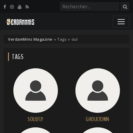
Panneau de gestion des cookies
VerdamMnis Magazine
»
Tags
»
oul
TAGS
SOULFLY
GHOULTOWN