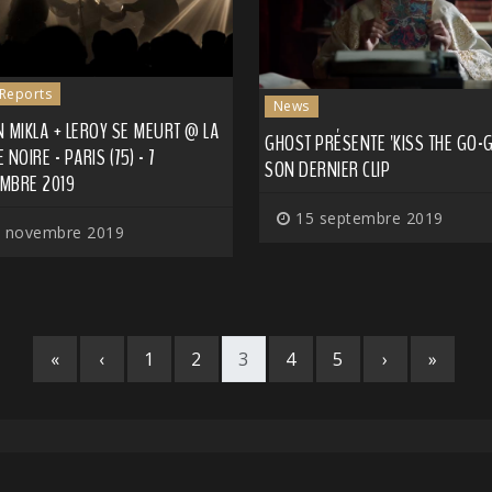
 Reports
News
 MIKLA + LEROY SE MEURT @ LA
GHOST PRÉSENTE 'KISS THE GO-G
 NOIRE - PARIS (75) - 7
SON DERNIER CLIP
MBRE 2019
15 septembre 2019
 novembre 2019
«
‹
1
2
3
4
5
›
»