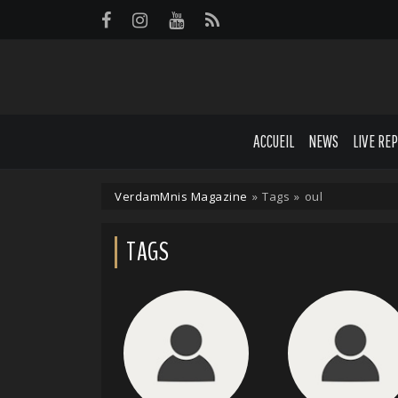
Panneau de gestion des cookies
ACCUEIL
NEWS
LIVE RE
VerdamMnis Magazine
»
Tags
»
oul
TAGS