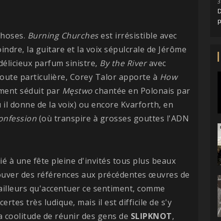
3
D
 choses.
Burning Churches
est irrésistible avec
indre, la guitare et la voix sépulcrale de Jérôme
élicieux parfum sinistre,
By the River
avec
oute particulière, Corey Talor apporte à
How
ement séduit par
Męstwo
chantée en Polonais par
 il donne de la voix) ou encore Kvarforth, en
onfession
(où transpire à grosses gouttes l'ADN
ié à une fête pleine d'invités tous plus beaux
rouver des références aux précédentes œuvres de
'ailleurs qu'accentuer ce sentiment, comme
ertes très ludique, mais il est difficile de s'y
la coolitude de réunir des gens de
SLIPKNOT
,