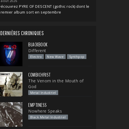
 août 2026
écouvrez PYRE OF DESCENT (gothic rock) dont le
premier album sort en septembre
DERNIÈRES CHRONIQUES
BLACKBOOK
Different
Electro
New Wave
Synthpop
COMBICHRIST
The Venom in the Mouth of
God
Metal Industriel
EMPTINESS
Nowhere Speaks
Black Metal Industriel