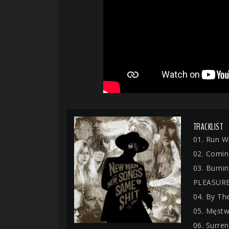
TRACKLIST
01. Run W
02. Comi
03. Burni
PLEASURE
04. By Th
05. Męst
06. Surre