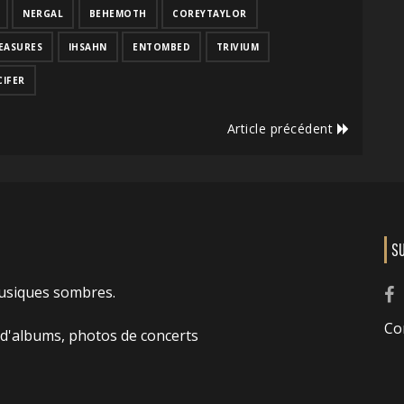
NERGAL
BEHEMOTH
COREYTAYLOR
EASURES
IHSAHN
ENTOMBED
TRIVIUM
CIFER
Article précédent
S
usiques sombres.
Co
 d'albums, photos de concerts