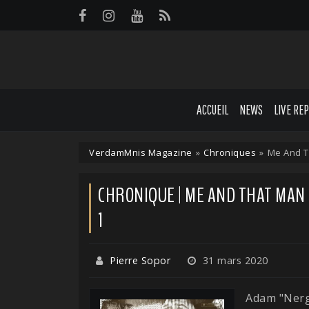
Panneau de gestion des cookies
ACCUEIL
NEWS
LIVE RE
VerdamMnis Magazine
»
Chroniques
»
Me And T
CHRONIQUE | ME AND THAT MAN 
1
Pierre Sopor
31 mars 2020
Adam "Nerg