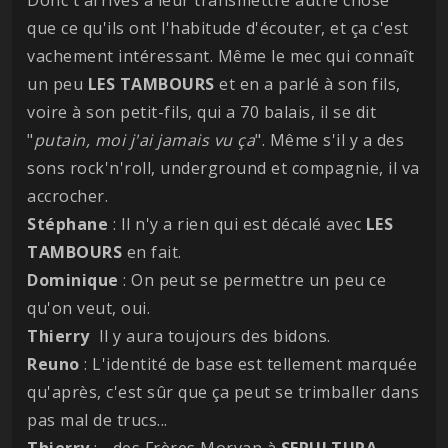
que ce qu'ils ont l'habitude d'écouter, et ça c'est
vachement intéressant. Même le mec qui connaît
un peu
LES
TAMBOURS
et en a parlé à son fils,
voire à son petit-fils, qui a 70 balais, il se dit
"
putain, moi j'ai jamais vu ça
". Même s'il y a des
sons rock'n'roll, underground et compagnie, il va
accrocher.
Stéphane
: Il n'y a rien qui est décalé avec
LES
TAMBOURS
en fait.
Dominique
: On peut se permettre un peu ce
qu'on veut, oui.
Thierry
Il y aura toujours des bidons.
Reuno
: L'identité de base est tellement marquée
qu'après, c'est sûr que ça peut se trimballer dans
pas mal de trucs...
Thierry
: ...des Frères Morvan à
SEPULTURA
.