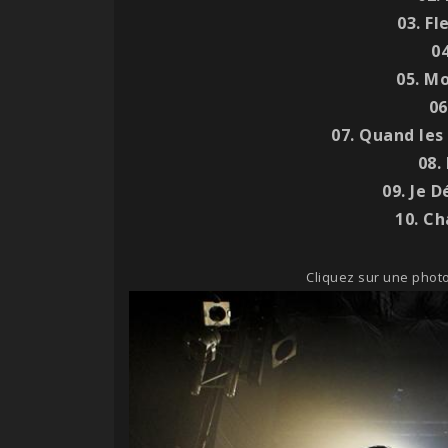
03. Fl
0
05. M
06
07. Quand les
08.
09. Je 
10. Ch
Cliquez sur une photo