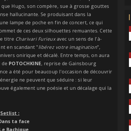
t que Hugo, son compère, sue à grosse gouttes
se hallucinante. Se produisant dans la
ne lampe de poche en fin de concert, ce qui
sommet de ces deux silhouettes remuantes. Cette
e titre
Charivari Furieux
avec un sens de l'à-
ent en scandant "
libérez votre imagination
",
nivers onirique et décalé. Entre temps, on aura
l de
POTOCHKINE
, reprise de Gainsbourg
nce a été pour beaucoup l'occasion de découvrir
l'énergie ne peuvent que séduire : si leur
ouve également une poésie et un décalage qui la
Setlist :
 Dans ta face
 Le Bachique