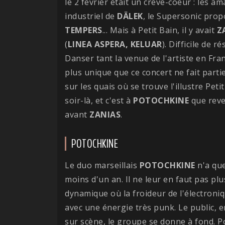
le 2 février était un crève-coeur : les 
industriel de
DÄLEK
, le Supersonic prop
TEMPERS
... Mais à Petit Bain, il y avait
Z
(
LINEA ASPERA, KELUAR
). Difficile de 
Danser tant la venue de l'artiste en Fra
plus unique que ce concert ne fait partie
sur les quais où se trouve l'illustre Peti
soir-là, et c'est à
POTOCHKINE
que reve
avant
ZANIAS
.
POTOCHKINE
Le duo marseillais
POTOCHKINE
n'a que 
moins d'un an. Il ne leur en faut pas pl
dynamique où la froideur de l'électroni
avec une énergie très punk. Le public, 
sur scène, le groupe se donne à fond. Pol