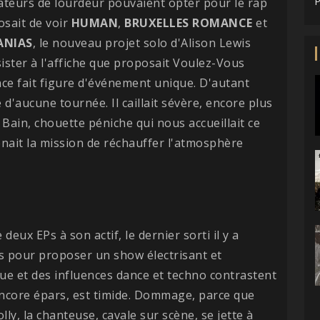
amateurs de lourdeur pouvaient opter pour le rap
P
osait de voir
HUMAN
,
BRUXELLES ROMANCE
et
ANIAS
, le nouveau projet solo d'Alison Lewis
résister à l'affiche que proposait Voulez-Vous
nce fait figure d'événement unique. D'autant
 d'aucune tournée. Il caillait sévère, encore plus
t Bain, chouette péniche qui nous accueillait ce
nait la mission de réchauffer l'atmosphère
deux EPs à son actif, le dernier sorti il y a
us pour proposer un show électrisant et
que et des influences dance et techno contrastent
encore épars, est timide. Dommage, parce que
ly, la chanteuse, cavale sur scène, se jette à