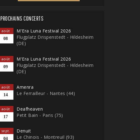
PROCHAINS CONCERTS
M'Era Luna Festival 2026
août
Flugplatz Drispenstedt - Hildesheim
08
(DE)
M'Era Luna Festival 2026
août
Flugplatz Drispenstedt - Hildesheim
09
(DE)
Amenra
août
Le Ferrailleur - Nantes (44)
14
Deafheaven
août
Petit Bain - Paris (75)
17
Denuit
sept.
Le Chinois - Montreuil (93)
04