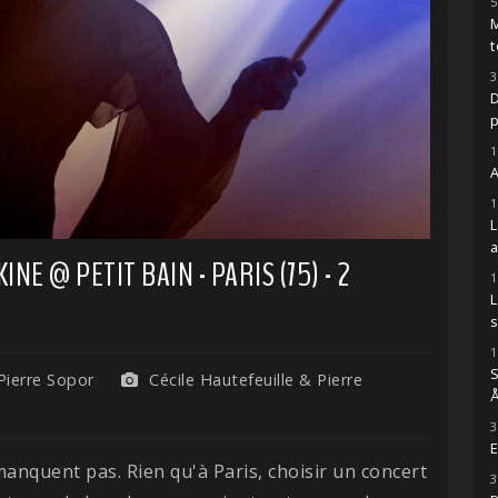
5
M
t
3
D
1
A
1
NE @ PETIT BAIN - PARIS (75) - 2
1
s
1
S
Pierre Sopor
Cécile Hautefeuille & Pierre
Å
3
E
 manquent pas. Rien qu'à Paris, choisir un concert
3