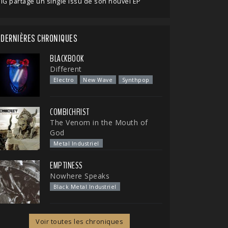
IG partage un single issu de son nouvel EP
DERNIÈRES CHRONIQUES
BLACKBOOK
Different
Electro
New Wave
Synthpop
COMBICHRIST
The Venom in the Mouth of
God
Metal Industriel
EMPTINESS
Nowhere Speaks
Black Metal Industriel
Voir toutes les chroniques