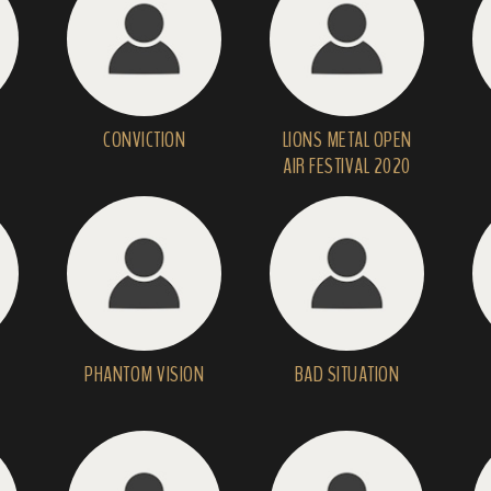
CONVICTION
LIONS METAL OPEN
AIR FESTIVAL 2020
PHANTOM VISION
BAD SITUATION