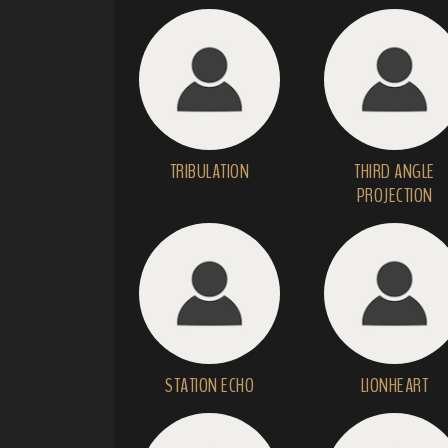
TRIBULATION
THIRD ANGLE
PROJECTION
STATION ECHO
LIONHEART