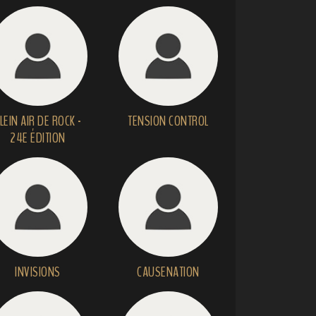
LEIN AIR DE ROCK -
TENSION CONTROL
24E ÉDITION
INVISIONS
CAUSENATION