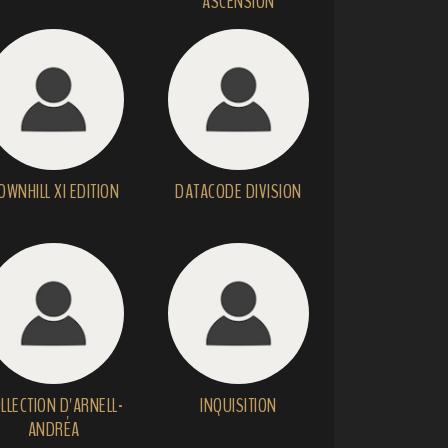
ASCENSION
OWNHILL XI EDITION
DATACODE DIVISION
LLECTION D'ARNELL-
INQUISITION
ANDRÉA