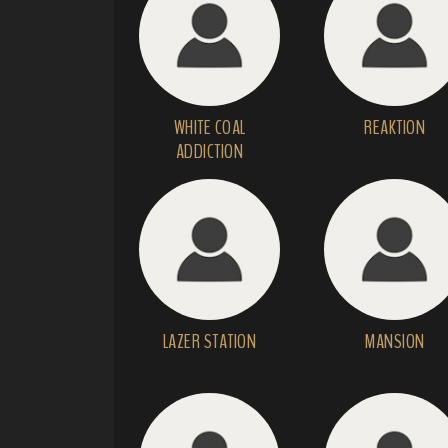
WHITE COAL
REAKTION
ADDICTION
LAZER STATION
MANSION