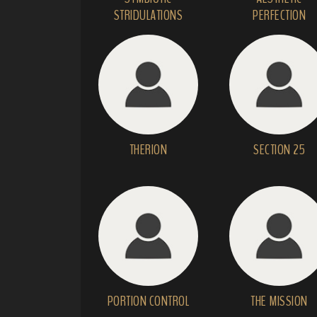
STRIDULATIONS
PERFECTION
THERION
SECTION 25
PORTION CONTROL
THE MISSION