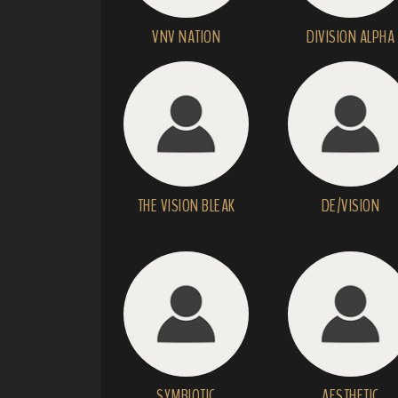
VNV NATION
DIVISION ALPHA
THE VISION BLEAK
DE/VISION
SYMBIOTIC
AESTHETIC