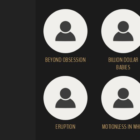
BEYOND OBSESSION
BILLION DOLLAR
BABIES
ERUPTION
MOTIONLESS IN WH