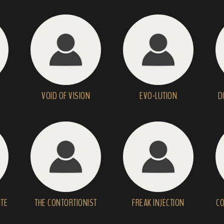
VOID OF VISION
EVO-LUTION
D
ITE
THE CONTORTIONIST
FREAK INJECTION
CO