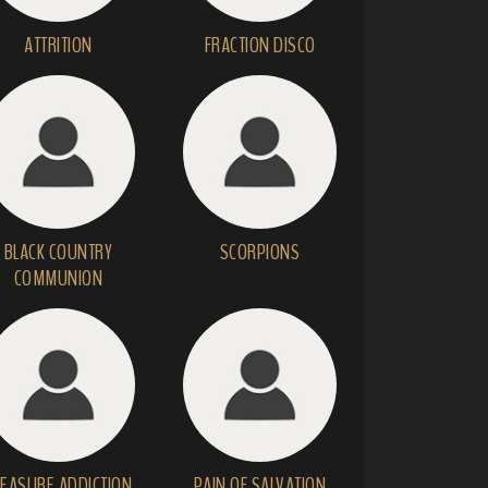
ATTRITION
FRACTION DISCO
BLACK COUNTRY
SCORPIONS
COMMUNION
LEASURE ADDICTION
PAIN OF SALVATION