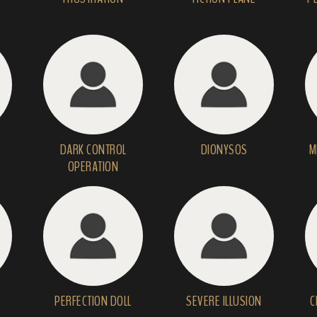
DARK CONTROL
DIONYSOS
M
OPERATION
PERFECTION DOLL
SEVERE ILLUSION
C