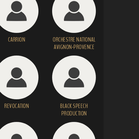
CARRION
ORCHESTRE NATIONAL
AVIGNON-PROVENCE
REVOCATION
BLACK SPEECH
PRODUCTION