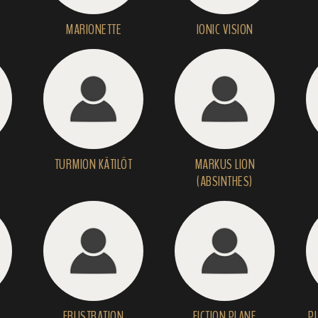
MARIONETTE
IONIC VISION
TURMION KÄTILÖT
MARKUS LION
(ABSINTHES)
FRUSTRATION
FICTION PLANE
P