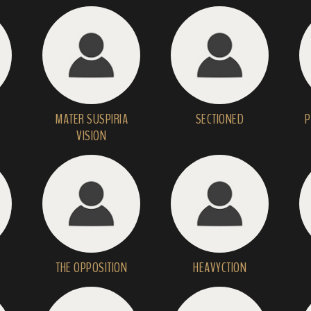
MATER SUSPIRIA
SECTIONED
P
VISION
THE OPPOSITION
HEAVYCTION