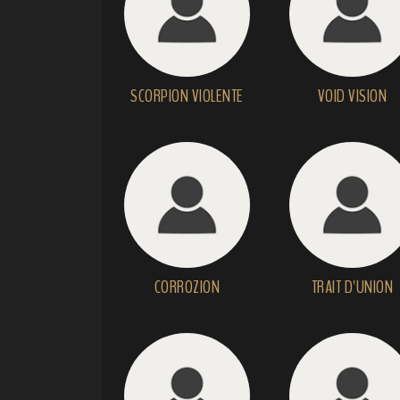
SCORPION VIOLENTE
VOID VISION
CORROZION
TRAIT D'UNION