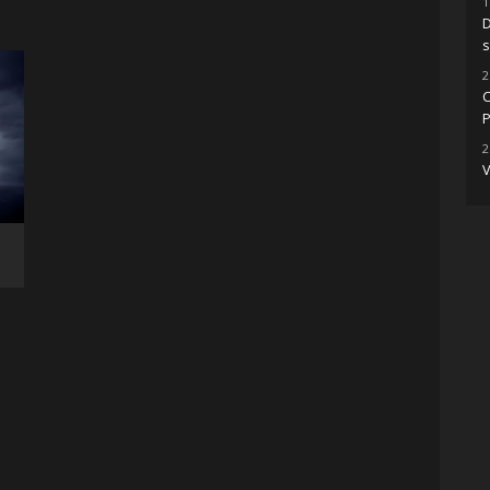
1
D
s
2
C
P
2