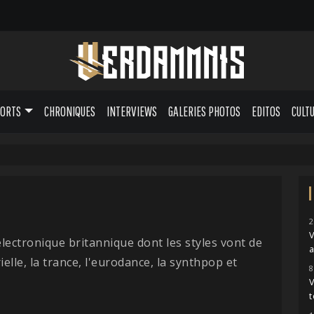
PORTS
CHRONIQUES
INTERVIEWS
GALERIES PHOTOS
EDITOS
CULT
2
V
ectronique britannique dont les styles vont de
a
elle, la trance, l'eurodance, la synthpop et
8
t