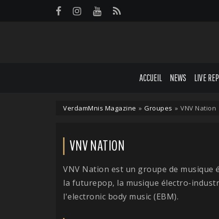
Panneau de gestion des cookies
ACCUEIL
NEWS
LIVE RE
VerdamMnis Magazine
»
Groupes
»
VNV Nation
VNV NATION
VNV Nation est un groupe de musique él
la futurepop, la musique électro-industri
l'electronic body music (EBM).