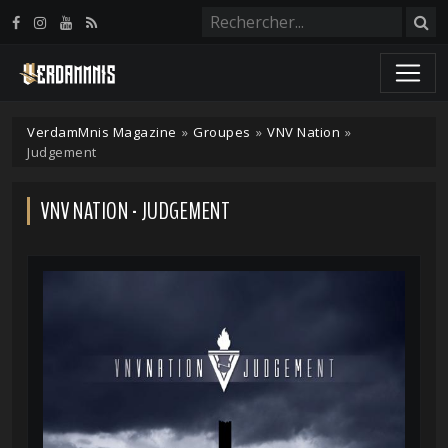
Panneau de gestion des cookies
VerdamMnis Magazine
»
Groupes
»
VNV Nation
»
Judgement
VNV NATION - JUDGEMENT