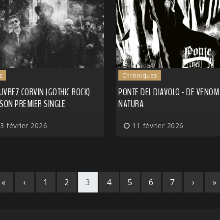
s
Chroniques
UVREZ CORVIN (GOTHIC ROCK)
PONTE DEL DIAVOLO - DE VENOM
 SON PREMIER SINGLE
NATURA
3 février 2026
11 février 2026
«
‹
1
2
3
4
5
6
7
›
»