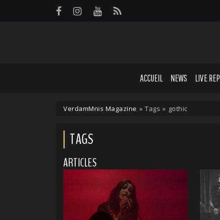
Panneau de gestion des cookies
ACCUEIL
NEWS
LIVE RE
VerdamMnis Magazine
»
Tags
»
gothic
TAGS
ARTICLES