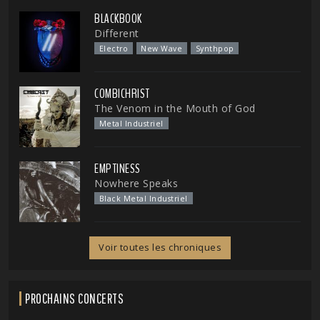
BLACKBOOK
Different
Electro
New Wave
Synthpop
COMBICHRIST
The Venom in the Mouth of God
Metal Industriel
EMPTINESS
Nowhere Speaks
Black Metal Industriel
Voir toutes les chroniques
PROCHAINS CONCERTS