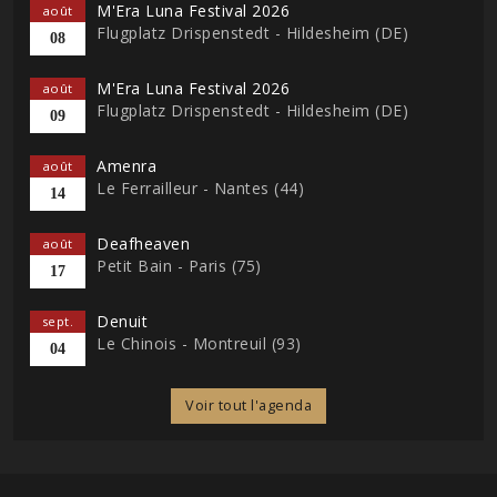
M'Era Luna Festival 2026
août
Flugplatz Drispenstedt - Hildesheim (DE)
08
M'Era Luna Festival 2026
août
Flugplatz Drispenstedt - Hildesheim (DE)
09
Amenra
août
Le Ferrailleur - Nantes (44)
14
Deafheaven
août
Petit Bain - Paris (75)
17
Denuit
sept.
Le Chinois - Montreuil (93)
04
Voir tout l'agenda