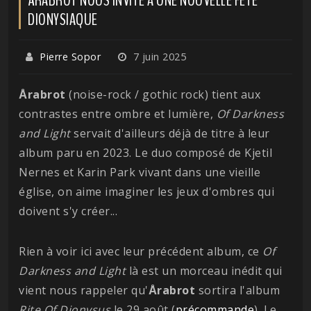
DIONYSIAQUE
Pierre Sopor
7 juin 2025
Årabrot
(noise-rock / gothic rock) tient aux
contrastes entre ombre et lumière,
Of Darkness
and Light
servait d'ailleurs déjà de titre à leur
album paru en 2023. Le duo composé de Kjetil
Nernes et Karin Park vivant dans une vieille
église, on aime imaginer les jeux d'ombres qui
doivent s'y créer...
Rien à voir ici avec leur précédent album, ce
Of
Darkness and Light
là est un morceau inédit qui
vient nous rappeler qu'
Årabrot
sortira l'album
Rite Of Dionysus
le 29 août (
précommande
). Le