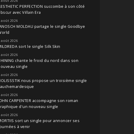
 août 2026
AESTHETIC PERFECTION succombe à son côté
bscur avec Villain Era
 août 2026
JANOSCH MOLDAU partage le single Goodbye
World
 août 2026
ILDREDA sort le single Silk Skin
 août 2026
HINING chante le froid du nord dans son
nouveau single
 août 2026
OLISSSTIK nous propose un troisième single
cauchemardesque
 août 2026
JOHN CARPENTER accompagne son roman
raphique d'un nouveau single
 août 2026
ORTIIS sort un single pour annoncer ses
ournées à venir