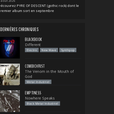
 août 2026
écouvrez PYRE OF DESCENT (gothic rock) dont le
premier album sort en septembre
DERNIÈRES CHRONIQUES
BLACKBOOK
Different
Electro
New Wave
Synthpop
COMBICHRIST
The Venom in the Mouth of
God
Metal Industriel
EMPTINESS
Nowhere Speaks
Black Metal Industriel