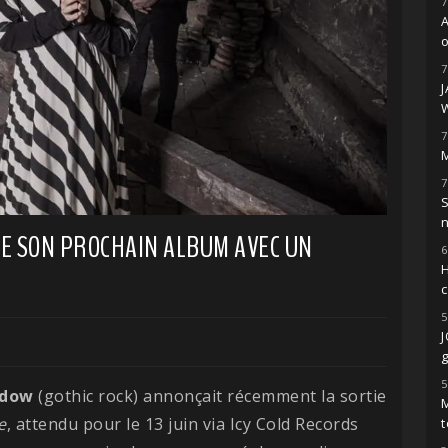
7
o
7
7
M
7
S
E SON PROCHAIN ALBUM AVEC UN
6
H
5
g
5
adow
(gothic rock) annonçait récemment la sortie
M
e
, attendu pour le 13 juin via Icy Cold Records
t