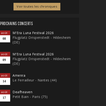
Voir toutes les chroniques
PROCHAINS CONCERTS
M'Era Luna Festival 2026
août
Flugplatz Drispenstedt - Hildesheim
08
(DE)
M'Era Luna Festival 2026
août
Flugplatz Drispenstedt - Hildesheim
09
(DE)
Amenra
août
Le Ferrailleur - Nantes (44)
14
Deafheaven
août
Petit Bain - Paris (75)
17