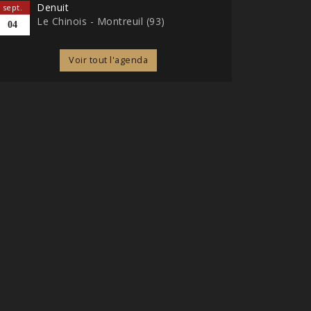
Denuit
sept.
Le Chinois - Montreuil (93)
04
Voir tout l'agenda