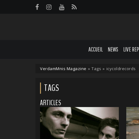
Panneau de gestion des cookies
ACCUEIL
NEWS
LIVE RE
VerdamMnis Magazine
»
Tags
»
icycoldrecords
TAGS
ARTICLES