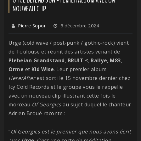
NOUVEAU CLIP
Pierre Sopor
5 décembre 2024
Urge (cold wave / post-punk / gothic-rock) vient
de Toulouse et réunit des artistes venant de
Plebeian
Grandstand
,
BRUIT ≤
,
Rallye
,
M83
,
Orme
et
Kid
Wise
. Leur premier album
Here/After
est sorti le 15 novembre dernier chez
Icy Cold Records et le groupe vous le rappelle
avec un nouveau clip illustrant cette fois le
morceau
Of Georgics
au sujet duquel le chanteur
Adrien Broué raconte :
"
Of Georgics est le premier que nous avons écrit
avec
Urge
. C’est une sorte de méditation