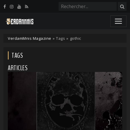
Panneau de gestion des cookies
VerdamMnis Magazine
»
Tags
»
gothic
TAGS
ARTICLES