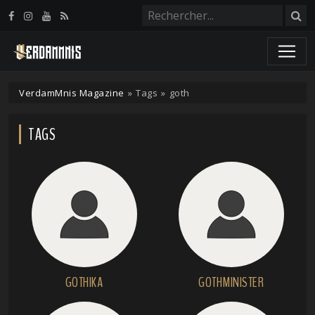
Panneau de gestion des cookies
VerdamMnis Magazine
»
Tags
»
goth
TAGS
GOTHIKA
GOTHMINISTER