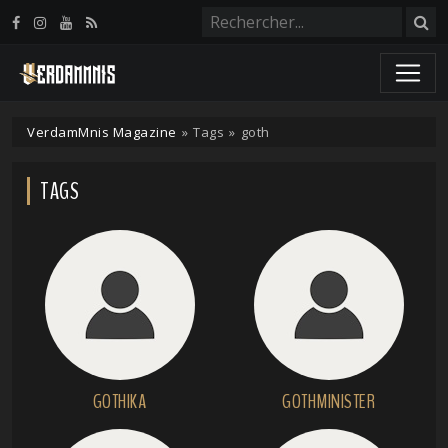
Panneau de gestion des cookies
VerdamMnis Magazine
»
Tags
»
goth
TAGS
GOTHIKA
GOTHMINISTER