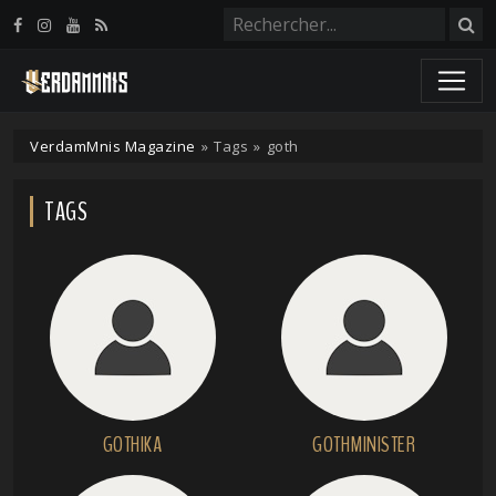
Panneau de gestion des cookies
VerdamMnis Magazine
»
Tags
»
goth
TAGS
GOTHIKA
GOTHMINISTER