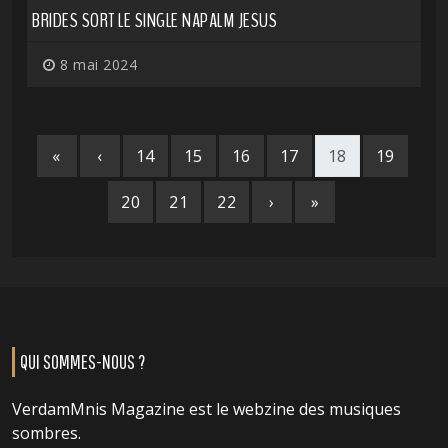
BRIDES SORT LE SINGLE NAPALM JESUS
8 mai 2024
«
‹
14
15
16
17
18
19
20
21
22
›
»
QUI SOMMES-NOUS ?
VerdamMnis Magazine est le webzine des musiques
sombres.