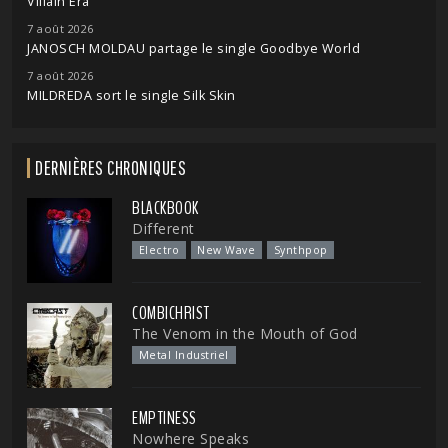
Villain Era
7 août 2026
JANOSCH MOLDAU partage le single Goodbye World
7 août 2026
MILDREDA sort le single Silk Skin
DERNIÈRES CHRONIQUES
BLACKBOOK
Different
Electro
New Wave
Synthpop
COMBICHRIST
The Venom in the Mouth of God
Metal Industriel
EMPTINESS
Nowhere Speaks