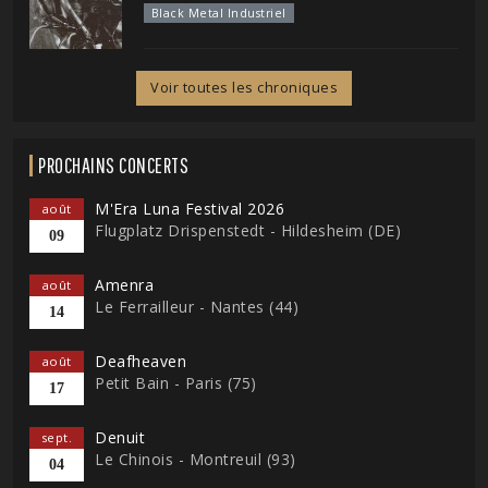
Black Metal Industriel
Voir toutes les chroniques
PROCHAINS CONCERTS
M'Era Luna Festival 2026
août
Flugplatz Drispenstedt - Hildesheim (DE)
09
Amenra
août
Le Ferrailleur - Nantes (44)
14
Deafheaven
août
Petit Bain - Paris (75)
17
Denuit
sept.
Le Chinois - Montreuil (93)
04