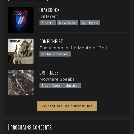
BLACKBOOK
Different
Electro
New Wave
Synthpop
COMBICHRIST
The Venom in the Mouth of God
Metal Industriel
EMPTINESS
Nowhere Speaks
Black Metal Industriel
Voir toutes les chroniques
PROCHAINS CONCERTS