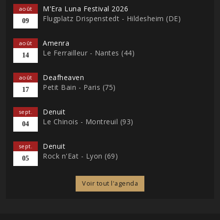
M'Era Luna Festival 2026
août
Flugplatz Drispenstedt - Hildesheim (DE)
09
Amenra
août
Le Ferrailleur - Nantes (44)
14
Deafheaven
août
Petit Bain - Paris (75)
17
Denuit
sept.
Le Chinois - Montreuil (93)
04
Denuit
sept.
Rock n'Eat - Lyon (69)
05
Voir tout l'agenda