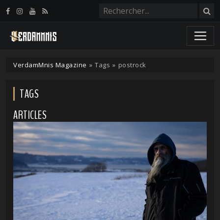
Panneau de gestion des cookies
VerdamMnis Magazine
»
Tags
»
postrock
TAGS
ARTICLES