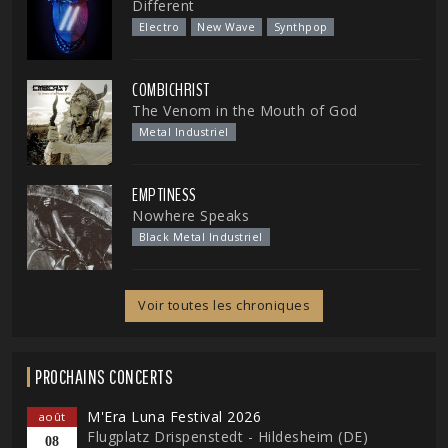
Different
Electro
New Wave
Synthpop
COMBICHRIST
The Venom in the Mouth of God
Metal Industriel
EMPTINESS
Nowhere Speaks
Black Metal Industriel
Voir toutes les chroniques
PROCHAINS CONCERTS
M'Era Luna Festival 2026
août
Flugplatz Drispenstedt - Hildesheim (DE)
08