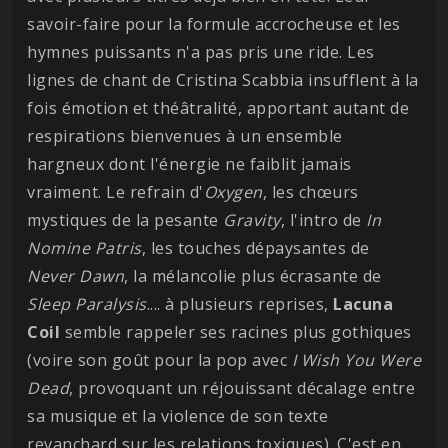
savoir-faire pour la formule accrocheuse et les
hymnes puissants n'a pas pris une ride. Les
lignes de chant de Cristina Scabbia insufflent à la
fois émotion et théâtralité, apportant autant de
respirations bienvenues à un ensemble
hargneux dont l'énergie ne faiblit jamais
vraiment. Le refrain d'
Oxygen
, les chœurs
mystiques de la pesante
Gravity
, l'intro de
In
Nomine Patris
, les touches dépaysantes de
Never Dawn
, la mélancolie plus écrasante de
Sleep Paralysis
.... à plusieurs reprises,
Lacuna
Coil
semble rappeler ses racines plus gothiques
(voire son goût pour la pop avec
I Wish You Were
Dead
, provoquant un réjouissant décalage entre
sa musique et la violence de son texte
revanchard sur les relations toxiques). C'est en