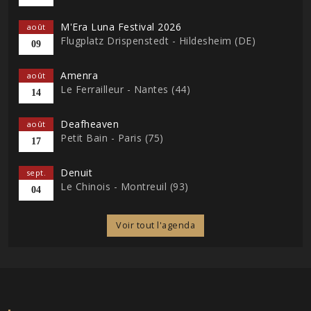
M'Era Luna Festival 2026
août
Flugplatz Drispenstedt - Hildesheim (DE)
09
Amenra
août
Le Ferrailleur - Nantes (44)
14
Deafheaven
août
Petit Bain - Paris (75)
17
Denuit
sept.
Le Chinois - Montreuil (93)
04
Voir tout l'agenda