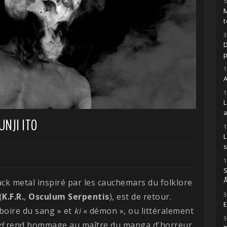
5
M
t
3
D
1
A
1
NJI ITO
1
s
1
S
Å
lack metal inspiré par les cauchemars du folklore
3
(
K.F.R.
,
Osculum
Serpentis
), est de retour.
E
boire du sang » et
ki
« démon », ou littéralement
3
d
rend hommage au maître du manga d'horreur