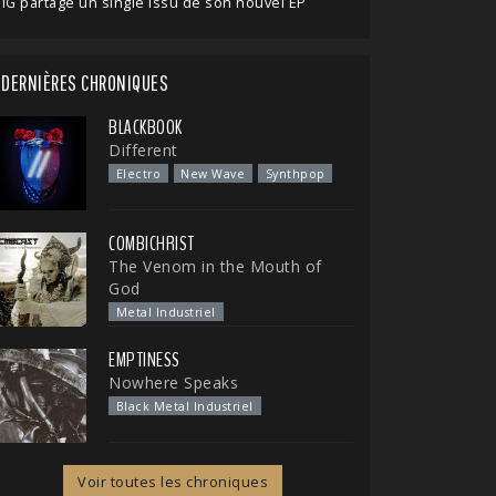
IG partage un single issu de son nouvel EP
DERNIÈRES CHRONIQUES
BLACKBOOK
Different
Electro
New Wave
Synthpop
COMBICHRIST
The Venom in the Mouth of
God
Metal Industriel
EMPTINESS
Nowhere Speaks
Black Metal Industriel
Voir toutes les chroniques