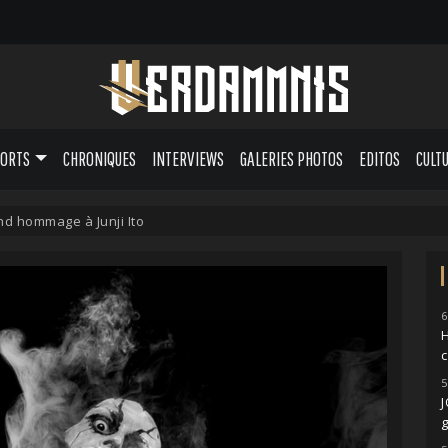
PORTS
CHRONIQUES
INTERVIEWS
GALERIES PHOTOS
EDITOS
CULT
d hommage à Junji Ito
6
H
5
g