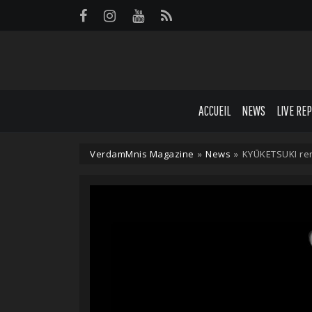
Panneau de gestion des cookies
ACCUEIL
NEWS
LIVE RE
VerdamMnis Magazine
»
News
»
KYŪKETSUKI ren