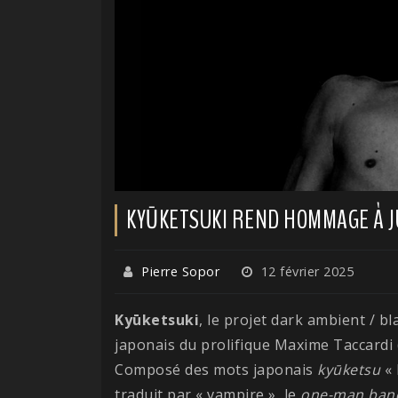
KYŪKETSUKI REND HOMMAGE À JU
Pierre Sopor
12 février 2025
Kyūketsuki
, le projet dark ambient / b
japonais du prolifique Maxime Taccardi 
Composé des mots japonais
kyūketsu
« 
traduit par « vampire », le
one-man ban