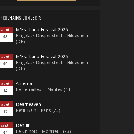
PROCHAINS CONCERTS
M'Era Luna Festival 2026
août
Flugplatz Drispenstedt - Hildesheim
08
(DE)
M'Era Luna Festival 2026
août
Flugplatz Drispenstedt - Hildesheim
09
(DE)
Amenra
août
Le Ferrailleur - Nantes (44)
14
Deafheaven
août
Petit Bain - Paris (75)
17
Denuit
sept.
Le Chinois - Montreuil (93)
04