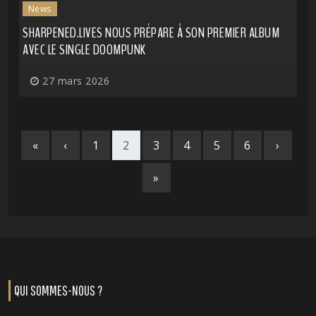
News
SHARPENED.LIVES NOUS PRÉPARE À SON PREMIER ALBUM
AVEC LE SINGLE DOOMPUNK
27 mars 2026
«
‹
1
2
3
4
5
6
›
»
QUI SOMMES-NOUS ?